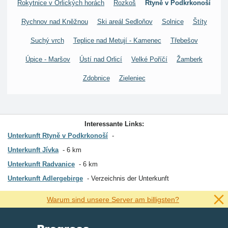
Rokytnice v Orlických horách
Rozkoš
Rtyně v Podkrkonoší
Rychnov nad Kněžnou
Ski areál Sedloňov
Solnice
Štíty
Suchý vrch
Teplice nad Metují - Kamenec
Třebešov
Úpice - Maršov
Ústí nad Orlicí
Velké Poříčí
Žamberk
Zdobnice
Zieleniec
Interessante Links:
Unterkunft Rtyně v Podkrkonoší
Unterkunft Jívka
6 km
Unterkunft Radvanice
6 km
Unterkunft Adlergebirge
Verzeichnis der Unterkunft
Warum sind unsere Server am billigsten?