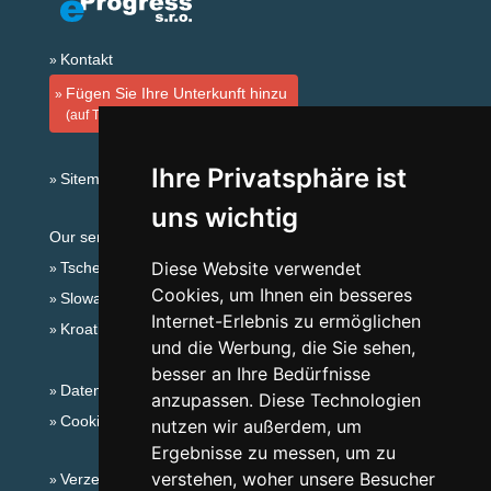
Kontakt
Fügen Sie Ihre Unterkunft hinzu
(auf Tschechisch)
Ihre Privatsphäre ist
Sitemap
uns wichtig
Our servers:
Diese Website verwendet
Tschechische Gebirge
Cookies, um Ihnen ein besseres
Slowakische Gebirge
Internet-Erlebnis zu ermöglichen
Kroatien
und die Werbung, die Sie sehen,
besser an Ihre Bedürfnisse
Datenschutz
anzupassen. Diese Technologien
Cookies
nutzen wir außerdem, um
Ergebnisse zu messen, um zu
verstehen, woher unsere Besucher
Verzeichnis der Unterkunft