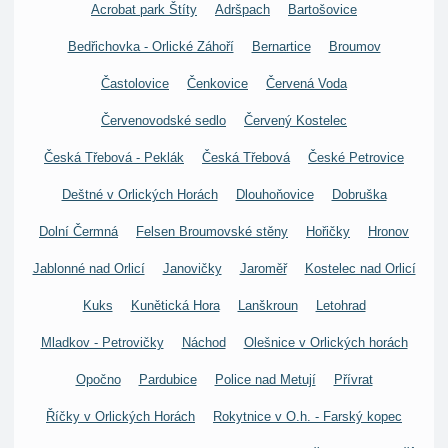
Acrobat park Štíty
Adršpach
Bartošovice
Bedřichovka - Orlické Záhoří
Bernartice
Broumov
Častolovice
Čenkovice
Červená Voda
Červenovodské sedlo
Červený Kostelec
Česká Třebová - Peklák
Česká Třebová
České Petrovice
Deštné v Orlických Horách
Dlouhoňovice
Dobruška
Dolní Čermná
Felsen Broumovské stěny
Hořičky
Hronov
Jablonné nad Orlicí
Janovičky
Jaroměř
Kostelec nad Orlicí
Kuks
Kunětická Hora
Lanškroun
Letohrad
Mladkov - Petrovičky
Náchod
Olešnice v Orlických horách
Opočno
Pardubice
Police nad Metují
Přívrat
Říčky v Orlických Horách
Rokytnice v O.h. - Farský kopec