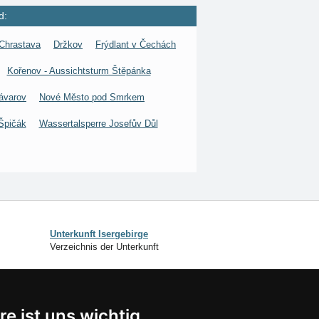
d:
Chrastava
Držkov
Frýdlant v Čechách
Kořenov - Aussichtsturm Štěpánka
ávarov
Nové Město pod Smrkem
Špičák
Wassertalsperre Josefův Důl
Unterkunft Isergebirge
Verzeichnis der Unterkunft
SCHLIESSEN
re ist uns wichtig