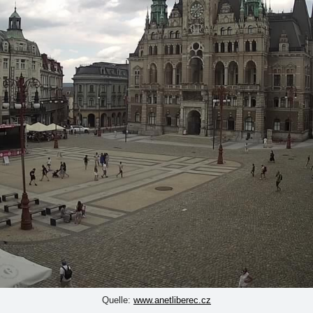
Quelle:
www.anetliberec.cz