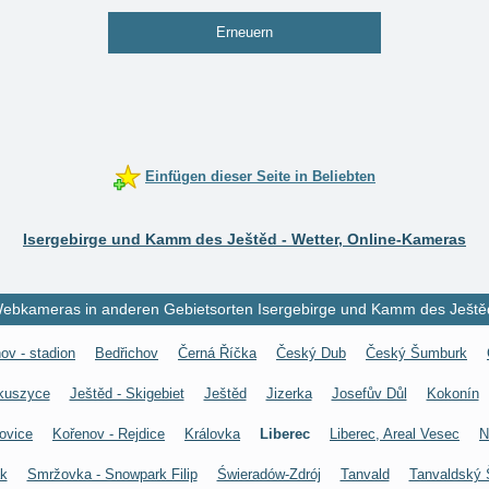
Erneuern
Einfügen dieser Seite in Beliebten
Isergebirge und Kamm des Ještěd - Wetter, Online-Kameras
ebkameras in anderen Gebietsorten Isergebirge und Kamm des Ještě
ov - stadion
Bedřichov
Černá Říčka
Český Dub
Český Šumburk
kuszyce
Ještěd - Skigebiet
Ještěd
Jizerka
Josefův Důl
Kokonín
ovice
Kořenov - Rejdice
Královka
Liberec
Liberec, Areal Vesec
N
k
Smržovka - Snowpark Filip
Świeradów-Zdrój
Tanvald
Tanvaldský 