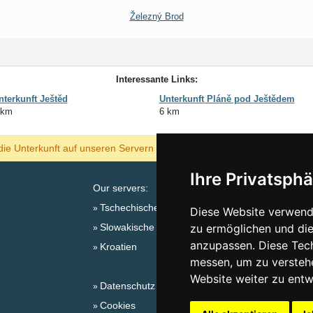
Železný Brod
Interessante Links:
nterkunft Ještěd
Unterkunft Pláně pod Ještědem
 km
6 km
ANZEIGEN
die Unterkunft auf unseren Servern am billigsten?
Ihre Privatsphä
Our servers:
Tschechische Gebirge
Diese Website verwende
Slowakische Gebirge
zu ermöglichen und die
Sa
anzupassen. Diese Tec
Kroatien
messen, um zu versteh
Website weiter zu entw
Datenschutz
Cookies