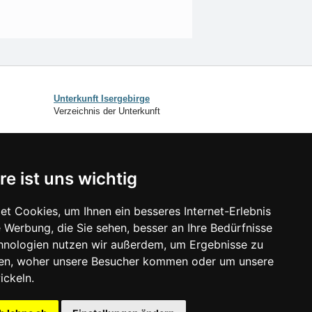
Unterkunft Isergebirge
Verzeichnis der Unterkunft
SCHLIESSEN
re ist uns wichtig
Verzeichnis der Unterkunft
Lastminute Isergebirge
t Cookies, um Ihnen ein besseres Internet-Erlebnis
 Werbung, die Sie sehen, besser an Ihre Bedürfnisse
isonlinks:
hnologien nutzen wir außerdem, um Ergebnisse zu
Silvester Isergebirge
en, woher unsere Besucher kommen oder um unsere
Silvester im Gebirge 2025/26
ickeln.
Schneehöhen
Badeplätze