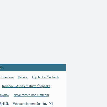
d:
Chrastava
Držkov
Frýdlant v Čechách
Kořenov - Aussichtsturm Štěpánka
ávarov
Nové Město pod Smrkem
Špičák
Wassertalsperre Josefův Důl