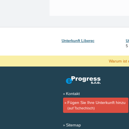
Unterkunft Liberec
U
5
Warum ist 
Kontakt
Fügen Sie Ihre Unterkunft hinzu
(auf Tschechisch)
Sitemap