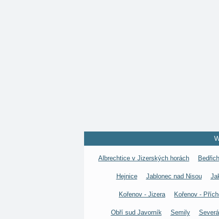
W
Albrechtice v Jizerských horách
Bedřich
Hejnice
Jablonec nad Nisou
Ja
Kořenov - Jizera
Kořenov - Přích
Obří sud Javorník
Semily
Severá