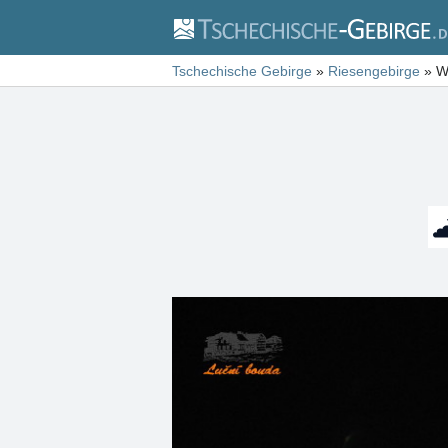
Tschechische Gebirge
»
Riesengebirge
»
W