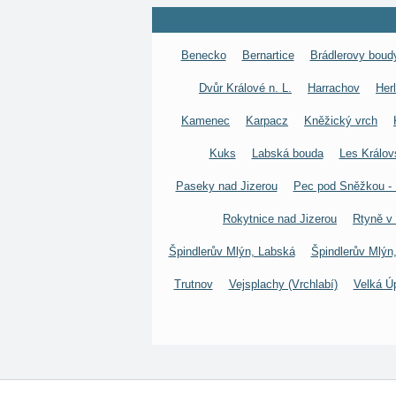
Benecko
Bernartice
Brádlerovy boud
Dvůr Králové n. L.
Harrachov
Her
Kamenec
Karpacz
Kněžický vrch
Kuks
Labská bouda
Les Králov
Paseky nad Jizerou
Pec pod Sněžkou - 
Rokytnice nad Jizerou
Rtyně v
Špindlerův Mlýn, Labská
Špindlerův Mlýn
Trutnov
Vejsplachy (Vrchlabí)
Velká Ú