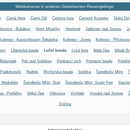
Webkameras in anderen Gebietsorten Riesengebirge:
y
Černá Hora
Černý Důl
Čertova hora
Červený Kostelec
Dolní Dvů
líkovice - Bubákov
Horní Mísečky
Hostinné
Jablonec nad Jizerou
J
Kořenov - Aussichtsturm Štěpánka
Kořenov - Jizera
Kořenov - Příchovic
ství
Liberecká bouda
Luční bouda
Lysá hora
Malá Úpa
Mladé B
Relaxpark
Pec pod Sněžkou
Penkavci vrch
Pomezní boudy
Ponikl
 Podkrkonoší
Rudník
Rýchorská bouda
Sněžka
Špindlerův Mlýn
, Medvědín
Špindlerův Mlýn, Stoh
Špindlerův Mlýn, Svatý Petr
Stache
pa - Portášky
Velká Úpa
Vítkovice
Vrchlabí
Vysoké nad Jizerou
Ž
Zvičina