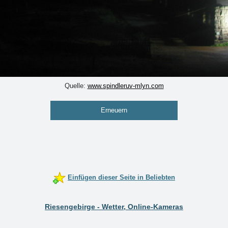
Quelle:
www.spindleruv-mlyn.com
Erneuern
Einfügen dieser Seite in Beliebten
Riesengebirge - Wetter, Online-Kameras