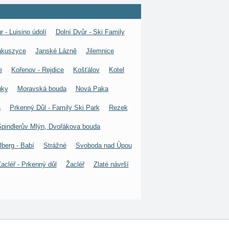
r - Luisino údolí
Dolní Dvůr - Ski Family
akuszyce
Janské Lázně
Jilemnice
e
Kořenov - Rejdice
Košťálov
Kotel
uky
Moravská bouda
Nová Paka
á
Prkenný Důl - Family Ski Park
Rezek
Špindlerův Mlýn, Dvořákova bouda
lberg - Babí
Strážné
Svoboda nad Úpou
acléř - Prkenný důl
Žacléř
Zlaté návrší