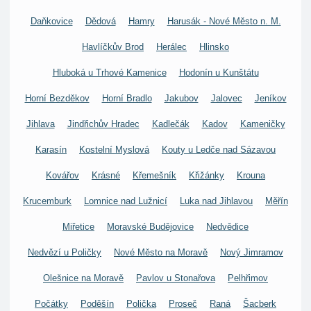
Daňkovice
Dědová
Hamry
Harusák - Nové Město n. M.
Havlíčkův Brod
Herálec
Hlinsko
Hluboká u Trhové Kamenice
Hodonín u Kunštátu
Horní Bezděkov
Horní Bradlo
Jakubov
Jalovec
Jeníkov
Jihlava
Jindřichův Hradec
Kadlečák
Kadov
Kameničky
Karasín
Kostelní Myslová
Kouty u Ledče nad Sázavou
Kovářov
Krásné
Křemešník
Křižánky
Krouna
Krucemburk
Lomnice nad Lužnicí
Luka nad Jihlavou
Měřín
Miřetice
Moravské Budějovice
Nedvědice
Nedvězí u Poličky
Nové Město na Moravě
Nový Jimramov
Olešnice na Moravě
Pavlov u Stonařova
Pelhřimov
Počátky
Poděšín
Polička
Proseč
Raná
Šacberk