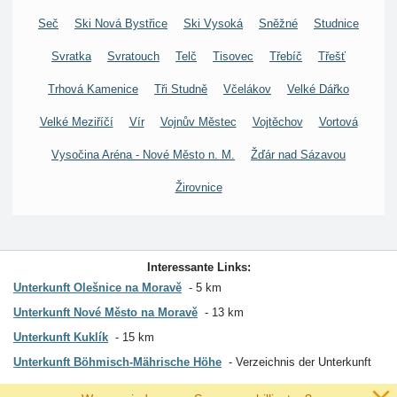
Seč
Ski Nová Bystřice
Ski Vysoká
Sněžné
Studnice
Svratka
Svratouch
Telč
Tisovec
Třebíč
Třešť
Trhová Kamenice
Tři Studně
Včelákov
Velké Dářko
Velké Meziříčí
Vír
Vojnův Městec
Vojtěchov
Vortová
Vysočina Aréna - Nové Město n. M.
Žďár nad Sázavou
Žirovnice
Interessante Links:
Unterkunft Olešnice na Moravě
5 km
Unterkunft Nové Město na Moravě
13 km
Unterkunft Kuklík
15 km
Unterkunft Böhmisch-Mährische Höhe
Verzeichnis der Unterkunft