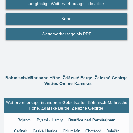
Langfristige Wettervorhersage - detailliert
Karte
Wettervorhersage als PDF
Böhmisch-Mährische Höhe, Žďárské Berge, Železné Gebirge
- Wetter, Online-Kameras
Wettervorhersage in anderen Gebietsorten Böhmisch-Mährische
Höhe, Žďárské Berge, Železné Gebirge:
Bojanov
Bystré - Hamry
Bystřice nad Pernštejnem
Čeřínek
České Lhotice
Chlumětín
Chotěboř
Dalečín