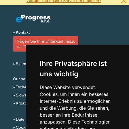
Warum sind unsere Server am billigsten?
Kontakt
Fügen Sie Ihre Unterkunft hinzu
(auf Tschechisch)
Ihre Privatsphäre ist
Sitemap
uns wichtig
Our servers:
Diese Website verwendet
Tschechische Gebirge
Cookies, um Ihnen ein besseres
Slowakische Gebirge
Internet-Erlebnis zu ermöglichen
Kroatien
und die Werbung, die Sie sehen,
besser an Ihre Bedürfnisse
Datenschutz
anzupassen. Diese Technologien
Cookies
nutzen wir außerdem, um