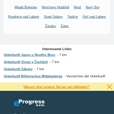
Mladá Boleslav
Mnichovo Hradiště
Most
Nový Bor
Roudnice nad Labem
Staré Splavy
Teplice
Ústí nad Labem
Žandov
Žatec
Interessante Links:
Unterkunft Janov u Nového Boru
7 km
Unterkunft Sloup v Čechách
7 km
Unterkunft Zákupy
7 km
Unterkunft Böhmisches Mittelgebirge
Verzeichnis der Unterkunft
Warum sind unsere Server am billigsten?