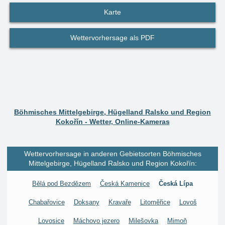
Karte
Wettervorhersage als PDF
Böhmisches Mittelgebirge, Hügelland Ralsko und Region
Kokořín - Wetter, Online-Kameras
Wettervorhersage in anderen Gebietsorten Böhmisches
Mittelgebirge, Hügelland Ralsko und Region Kokořín:
Bělá pod Bezdězem
Česká Kamenice
Česká Lípa
Chabařovice
Doksany
Kravaře
Litoměřice
Lovoš
Lovosice
Máchovo jezero
Milešovka
Mimoň