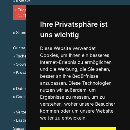
Kontakt
Fügen Sie Ihre Unterkunft hinzu
(auf Tschechisch)
Ihre Privatsphäre ist
Sitemap
uns wichtig
Diese Website verwendet
Our servers:
Cookies, um Ihnen ein besseres
Tschechische Gebirge
Internet-Erlebnis zu ermöglichen
Slowakische Gebirge
und die Werbung, die Sie sehen,
Kroatien
besser an Ihre Bedürfnisse
anzupassen. Diese Technologien
Datenschutz
nutzen wir außerdem, um
Ergebnisse zu messen, um zu
Cookies
verstehen, woher unsere Besucher
kommen oder um unsere Website
Verzeichnis der Unterkunft
weiter zu entwickeln.
Lastminute Böhmisches Mittelgebirge
Saisonlinks: