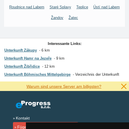
Roudnice nad Labem
Staré Splavy
Teplice
Ústí nad Labem
Žandov
Žatec
Interessante Links:
Unterkunft Zákupy
6 km
Unterkunft Hamr na Jezeře
9 km
Unterkunft Žibřidice
12 km
Unterkunft Böhmisches Mittelgebirge
Verzeichnis der Unterkunft
Warum sind unsere Server am billigsten?
Kontakt
Fügen Sie Ihre Unterkunft hinzu