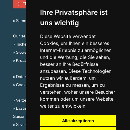
(auf Tschechisch)
Ihre Privatsphäre ist
Sitemap
uns wichtig
Diese Website verwendet
Our servers:
Cookies, um Ihnen ein besseres
Tschechische Gebirge
Internet-Erlebnis zu ermöglichen
Slowakische Gebirge
und die Werbung, die Sie sehen,
Kroatien
besser an Ihre Bedürfnisse
anzupassen. Diese Technologien
Datenschutz
nutzen wir außerdem, um
Ergebnisse zu messen, um zu
Cookies
verstehen, woher unsere Besucher
kommen oder um unsere Website
Verzeichnis der Unterkunft
weiter zu entwickeln.
Lastminute Böhmisches Mittelgebirge
Saisonlinks:
Alle akzeptieren
Silvester Böhmisches Mittelgebirge