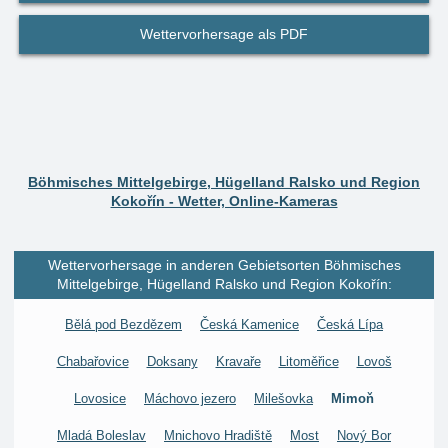
Wettervorhersage als PDF
Böhmisches Mittelgebirge, Hügelland Ralsko und Region
Kokořín - Wetter, Online-Kameras
Wettervorhersage in anderen Gebietsorten Böhmisches
Mittelgebirge, Hügelland Ralsko und Region Kokořín:
Bělá pod Bezdězem
Česká Kamenice
Česká Lípa
Chabařovice
Doksany
Kravaře
Litoměřice
Lovoš
Lovosice
Máchovo jezero
Milešovka
Mimoň
Mladá Boleslav
Mnichovo Hradiště
Most
Nový Bor