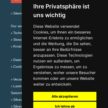
Ihre Privatsphäre ist
Sitemap
uns wichtig
Diese Website verwendet
Our servers:
Cookies, um Ihnen ein besseres
Tschechische Gebirge
Internet-Erlebnis zu ermöglichen
Slowakische Gebirge
und die Werbung, die Sie sehen,
Kroatien
besser an Ihre Bedürfnisse
anzupassen. Diese Technologien
Datenschutz
nutzen wir außerdem, um
Ergebnisse zu messen, um zu
Cookies
verstehen, woher unsere Besucher
kommen oder um unsere Website
Verzeichnis der Unterkunft
weiter zu entwickeln.
Lastminute Böhmisches Mittelgebirge
Saisonlinks:
Alle akzeptieren
Silvester Böhmisches Mittelgebirge
Ich lehne ab
Silvester im Gebirge 2025/26