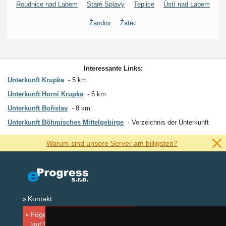
Roudnice nad Labem
Staré Splavy
Teplice
Ústí nad Labem
Žandov
Žatec
Interessante Links:
Unterkunft Krupka
5 km
Unterkunft Horní Krupka
6 km
Unterkunft Bořislav
8 km
Unterkunft Böhmisches Mittelgebirge
Verzeichnis der Unterkunft
Warum sind unsere Server am billigsten?
Kontakt
Fügen Sie Ihre Unterkunft hinzu
(auf Tschechisch)