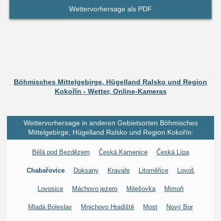
Wettervorhersage als PDF
Böhmisches Mittelgebirge, Hügelland Ralsko und Region
Kokořín - Wetter, Online-Kameras
Wettervorhersage in anderen Gebietsorten Böhmisches
Mittelgebirge, Hügelland Ralsko und Region Kokořín:
Bělá pod Bezdězem
Česká Kamenice
Česká Lípa
Chabařovice
Doksany
Kravaře
Litoměřice
Lovoš
Lovosice
Máchovo jezero
Milešovka
Mimoň
Mladá Boleslav
Mnichovo Hradiště
Most
Nový Bor