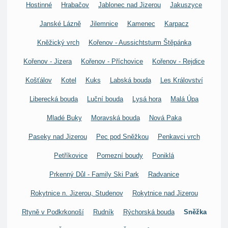
Hostinné
Hrabačov
Jablonec nad Jizerou
Jakuszyce
Janské Lázně
Jilemnice
Kamenec
Karpacz
Kněžický vrch
Kořenov - Aussichtsturm Štěpánka
Kořenov - Jizera
Kořenov - Příchovice
Kořenov - Rejdice
Košťálov
Kotel
Kuks
Labská bouda
Les Království
Liberecká bouda
Luční bouda
Lysá hora
Malá Úpa
Mladé Buky
Moravská bouda
Nová Paka
Paseky nad Jizerou
Pec pod Sněžkou
Penkavci vrch
Petříkovice
Pomezní boudy
Poniklá
Prkenný Důl - Family Ski Park
Radvanice
Rokytnice n. Jizerou, Studenov
Rokytnice nad Jizerou
Rtyně v Podkrkonoší
Rudník
Rýchorská bouda
Sněžka