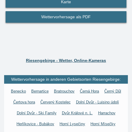
Karte
Wettervorhersage als PDF
Riesengebirge - Wetter, Online-Kameras
Wettervorhersage in anderen Gebietsorten Riesengebirge:
Benecko
Bernartice
Bratrouchov
Černá Hora
Černý Důl
Čertova hora
Červený Kostelec
Dolní Dvůr - Luisino údolí
Dolní Dvůr - Ski Family
Dvůr Králové n. L.
Harrachov
Herlíkovice - Bubákov
Horní Lysečiny
Horní Mísečky