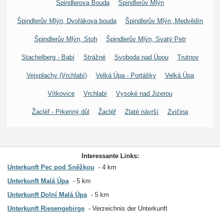
Špindlerova Bouda
Špindlerův Mlýn
Špindlerův Mlýn, Dvořákova bouda
Špindlerův Mlýn, Medvědín
Špindlerův Mlýn, Stoh
Špindlerův Mlýn, Svatý Petr
Stachelberg - Babí
Strážné
Svoboda nad Úpou
Trutnov
Vejsplachy (Vrchlabí)
Velká Úpa - Portášky
Velká Úpa
Vítkovice
Vrchlabí
Vysoké nad Jizerou
Žacléř - Prkenný důl
Žacléř
Zlaté návrší
Zvičina
Interessante Links:
Unterkunft Pec pod Sněžkou
4 km
Unterkunft Malá Úpa
5 km
Unterkunft Dolní Malá Úpa
5 km
Unterkunft Riesengebirge
Verzeichnis der Unterkunft