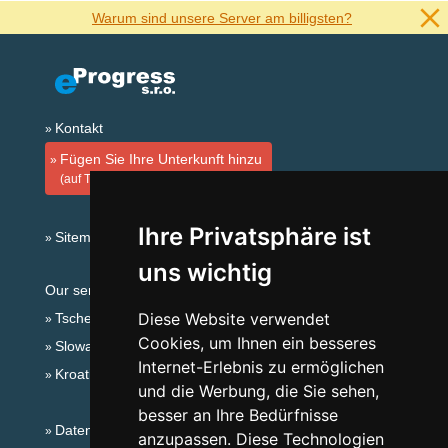
Warum sind unsere Server am billigsten?
Kontakt
Fügen Sie Ihre Unterkunft hinzu
(auf Tschechisch)
Ihre Privatsphäre ist
Sitemap
uns wichtig
Our servers:
Diese Website verwendet
Tschechische Gebirge
Cookies, um Ihnen ein besseres
Slowakische Gebirge
Internet-Erlebnis zu ermöglichen
Kroatien
und die Werbung, die Sie sehen,
besser an Ihre Bedürfnisse
Datenschutz
anzupassen. Diese Technologien