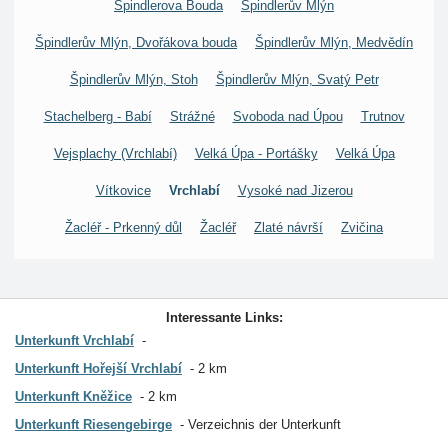
Špindlerova Bouda
Špindlerův Mlýn
Špindlerův Mlýn, Dvořákova bouda
Špindlerův Mlýn, Medvědín
Špindlerův Mlýn, Stoh
Špindlerův Mlýn, Svatý Petr
Stachelberg - Babí
Strážné
Svoboda nad Úpou
Trutnov
Vejsplachy (Vrchlabí)
Velká Úpa - Portášky
Velká Úpa
Vítkovice
Vrchlabí
Vysoké nad Jizerou
Žacléř - Prkenný důl
Žacléř
Zlaté návrší
Zvičina
Interessante Links:
Unterkunft Vrchlabí
Unterkunft Hořejší Vrchlabí
2 km
Unterkunft Kněžice
2 km
Unterkunft Riesengebirge
Verzeichnis der Unterkunft