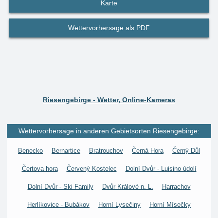
Karte
Wettervorhersage als PDF
Riesengebirge - Wetter, Online-Kameras
Wettervorhersage in anderen Gebietsorten Riesengebirge:
Benecko
Bernartice
Bratrouchov
Černá Hora
Černý Důl
Čertova hora
Červený Kostelec
Dolní Dvůr - Luisino údolí
Dolní Dvůr - Ski Family
Dvůr Králové n. L.
Harrachov
Herlíkovice - Bubákov
Horní Lysečiny
Horní Mísečky