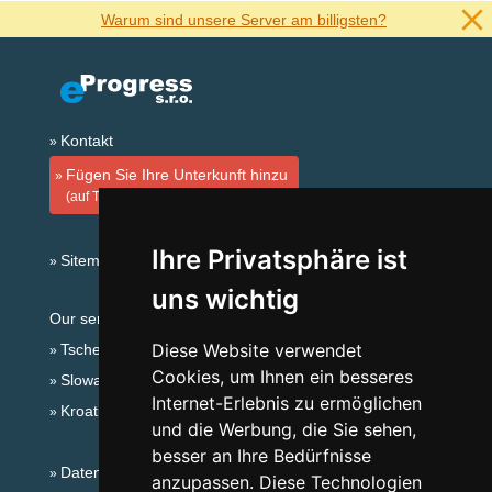
Warum sind unsere Server am billigsten?
Kontakt
Fügen Sie Ihre Unterkunft hinzu
(auf Tschechisch)
Ihre Privatsphäre ist
Sitemap
uns wichtig
Our servers:
Diese Website verwendet
Tschechische Gebirge
Cookies, um Ihnen ein besseres
Slowakische Gebirge
Internet-Erlebnis zu ermöglichen
Kroatien
und die Werbung, die Sie sehen,
besser an Ihre Bedürfnisse
Datenschutz
anzupassen. Diese Technologien