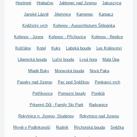
Hostinné
Hrabačov
Jablonec nad Jizerou
Jakuszyce
Janské Lázně
Jilemnice
Kamenec
Karpacz
Kněžický vrch
Kořenov - Aussichtsturm Štěpánka
Kořenov - Jizera
Kořenov - Příchovice
Kořenov - Rejdice
Košťálov
Kotel
Kuks
Labská bouda
Les Království
Liberecká bouda
Luční bouda
Lysá hora
Malá Úpa
Mladé Buky
Moravská bouda
Nová Paka
Paseky nad Jizerou
Pec pod Sněžkou
Penkavci vrch
Petříkovice
Pomezní boudy
Poniklá
Prkenný Důl - Family Ski Park
Radvanice
Rokytnice n. Jizerou, Studenov
Rokytnice nad Jizerou
Rtyně v Podkrkonoší
Rudník
Rýchorská bouda
Sněžka