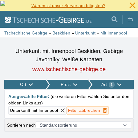
Warum ist unser Server am billigsten?
Tschechische Gebirge
»
Beskiden
»
Unterkunft
»
Mit Innenpool
Unterkunft mit Innenpool Beskiden, Gebirge
Javorníky, Weiße Karpaten
www.tschechische-gebirge.de
Ort
Preis
Art
1
Ausgewählte Filter
:
(
die weiteren Filter wählen Sie unter den
obigen Links aus
)
Unterkunft mit Innenpool
Filter abbrechen
Sortieren nach