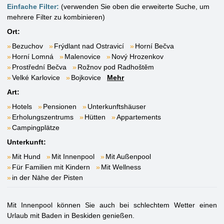
Einfache Filter:
(verwenden Sie oben die erweiterte Suche, um
mehrere Filter zu kombinieren)
Ort:
Bezuchov
Frýdlant nad Ostravicí
Horní Bečva
Horní Lomná
Malenovice
Nový Hrozenkov
Prostřední Bečva
Rožnov pod Radhoštěm
Velké Karlovice
Bojkovice
Mehr
Art:
Hotels
Pensionen
Unterkunftshäuser
Erholungszentrums
Hütten
Appartements
Campingplätze
Unterkunft:
Mit Hund
Mit Innenpool
Mit Außenpool
Für Familien mit Kindern
Mit Wellness
in der Nähe der Pisten
Mit Innenpool können Sie auch bei schlechtem Wetter einen
Urlaub mit Baden in Beskiden genießen.