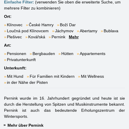
Einfache Filter:
(verwenden Sie oben die erweiterte Suche, um
mehrere Filter zu kombinieren)
Ort:
Klínovec
České Hamry
Boží Dar
Loučná pod Klínovcem
Jáchymov
Abertamy
Bublava
Plešivec
Kovářská
Pernink
Mehr
Art:
Pensionen
Bergbauden
Hütten
Appartements
Privatunterkunft
Unterkunft:
Mit Hund
Für Familien mit Kindern
Mit Wellness
in der Nähe der Pisten
Pernink wurde im 16. Jahrhundert gegründet und heute ist sie
durch die Herstellung von Spitzen und Musikinstrumente bekannt.
Pernink ist auch das bedeutende Erholungszentrum der
Wintersports.
Mehr über Pernink