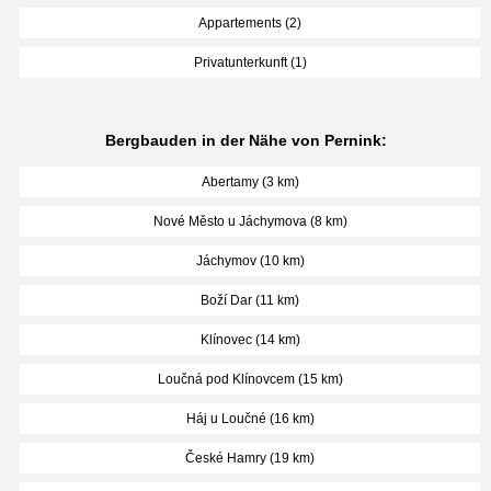
Appartements (2)
Privatunterkunft (1)
Bergbauden in der Nähe von Pernink:
Abertamy (3 km)
Nové Město u Jáchymova (8 km)
Jáchymov (10 km)
Boží Dar (11 km)
Klínovec (14 km)
Loučná pod Klínovcem (15 km)
Háj u Loučné (16 km)
České Hamry (19 km)