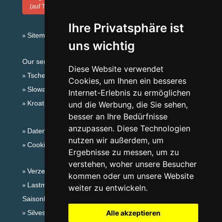
(auf Tschechisch)
Ihre Privatsphäre ist
Sitemap
uns wichtig
Our servers:
Diese Website verwendet
Tschechische Gebirge
Cookies, um Ihnen ein besseres
Slowakische Gebirge
Internet-Erlebnis zu ermöglichen
Kroatien
und die Werbung, die Sie sehen,
besser an Ihre Bedürfnisse
anzupassen. Diese Technologien
Datenschutz
nutzen wir außerdem, um
Cookies
Ergebnisse zu messen, um zu
verstehen, woher unsere Besucher
Verzeichnis der Unterkunft
kommen oder um unsere Website
Lastminute Erzgebirge
weiter zu entwickeln.
Saisonlinks:
Silvester Erzgebirge
Alle akzeptieren