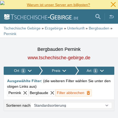
Warum ist unser Server am billigsten?
Tschechische Gebirge
»
Erzgebirge
»
Unterkunft
»
Bergbauden
»
Pernink
Bergbauden Pernink
www.tschechische-gebirge.de
Ort
Preis
Art
1
1
Ausgewählte Filter
:
(
die weiteren Filter wählen Sie unter den
obigen Links aus
)
Pernink
Bergbaude
Filter abbrechen
Sortieren nach