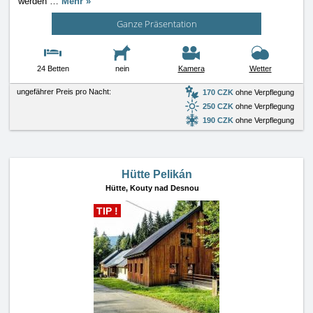
werden
…
Mehr »
Ganze Präsentation
24 Betten
nein
Kamera
Wetter
ungefährer Preis pro Nacht:
170 CZK
ohne Verpflegung
250 CZK
ohne Verpflegung
190 CZK
ohne Verpflegung
Hütte Pelikán
Hütte,
Kouty nad Desnou
TIP !