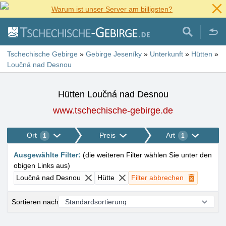
Warum ist unser Server am billigsten?
Tschechische Gebirge
»
Gebirge Jeseníky
»
Unterkunft
»
Hütten
»
Loučná nad Desnou
Hütten Loučná nad Desnou
www.tschechische-gebirge.de
Ort
Preis
Art
1
1
Ausgewählte Filter
:
(
die weiteren Filter wählen Sie unter den
obigen Links aus
)
Loučná nad Desnou
Hütte
Filter abbrechen
Sortieren nach