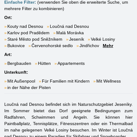
Einfache Filter:
(verwenden Sie oben die erweiterte Suche, um
mehrere Filter zu kombinieren)
Ort:
Kouty nad Desnou
Loučná nad Desnou
Karlov pod Pradědem
Malá Morávka
Staré Město pod Sněžníkem
Jeseník
Velké Losiny
Bukovice
Červenohorské sedlo
Jindřichov
Mehr
Art:
Bergbauden
Hütten
Appartements
Unterkunft:
Mit Außenpool
Für Familien mit Kindern
Mit Wellness
in der Nähe der Pisten
Loučná nad Desnou befindet sich im Naturschutzgebiet Jeseníky.
Im Sommer bietet das Dorf geeignete Bedingungen zum
Radfahren, Schwimmen und Angeln. Sie können hier
Paintballplatz, Tennisplätze, Fitnesszentren oder ein Thermalbad
im nahe gelegenen Velké Losiny besuchen. Im Winter ist Loučná
nad Desnou zu einem Paradies für Skifahrer und Snowboarder.