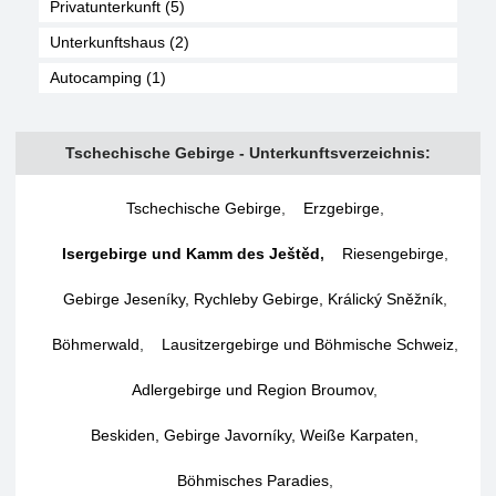
Privatunterkunft (5)
Unterkunftshaus (2)
Autocamping (1)
Tschechische Gebirge - Unterkunftsverzeichnis:
Tschechische Gebirge
,
Erzgebirge
,
Isergebirge und Kamm des Ještěd
,
Riesengebirge
,
Gebirge Jeseníky, Rychleby Gebirge, Králický Sněžník
,
Böhmerwald
,
Lausitzergebirge und Böhmische Schweiz
,
Adlergebirge und Region Broumov
,
Beskiden, Gebirge Javorníky, Weiße Karpaten
,
Böhmisches Paradies
,