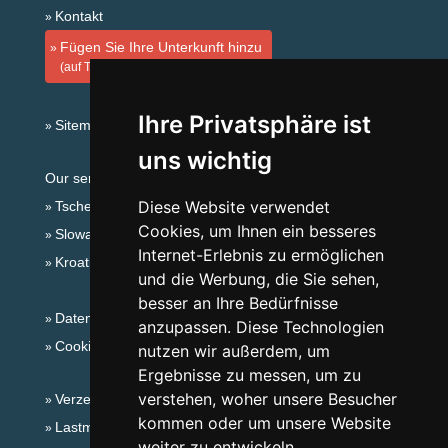
Kontakt
Fügen Sie Ihre Unterkunft hinzu
(auf Tschechisch)
Ihre Privatsphäre ist
Sitemap
uns wichtig
Our servers:
Diese Website verwendet
Tschechische Gebirge
Cookies, um Ihnen ein besseres
Slowakische Gebirge
Internet-Erlebnis zu ermöglichen
Kroatien
und die Werbung, die Sie sehen,
besser an Ihre Bedürfnisse
Datenschutz
anzupassen. Diese Technologien
Cookies
nutzen wir außerdem, um
Ergebnisse zu messen, um zu
verstehen, woher unsere Besucher
Verzeichnis der Unterkunft
kommen oder um unsere Website
Lastminute Isergebirge
weiter zu entwickeln.