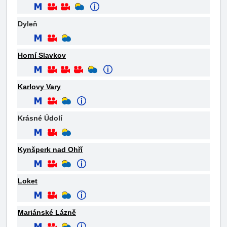
Dyleň
Horní Slavkov
Karlovy Vary
Krásné Údolí
Kynšperk nad Ohří
Loket
Mariánské Lázně