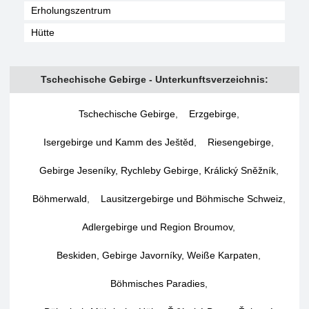
Erholungszentrum
Hütte
Tschechische Gebirge - Unterkunftsverzeichnis:
Tschechische Gebirge
,
Erzgebirge
,
Isergebirge und Kamm des Ještěd
,
Riesengebirge
,
Gebirge Jeseníky, Rychleby Gebirge, Králický Sněžník
,
Böhmerwald
,
Lausitzergebirge und Böhmische Schweiz
,
Adlergebirge und Region Broumov
,
Beskiden, Gebirge Javorníky, Weiße Karpaten
,
Böhmisches Paradies
,