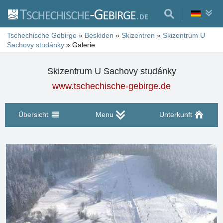
Tschechische Gebirge
»
Beskiden
»
Skizentren
»
Skizentrum U
Sachovy studánky
»
Galerie
Skizentrum U Sachovy studánky
www.tschechische-gebirge.de
Übersicht
Menu
Unterkunft