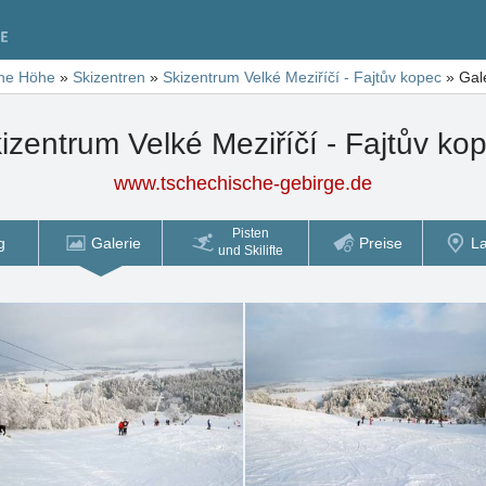
he Höhe
»
Skizentren
»
Skizentrum Velké Meziříčí - Fajtův kopec
»
Gal
izentrum Velké Meziříčí - Fajtův ko
www.tschechische-gebirge.de
Pisten
g
Galerie
Preise
L
und Skilifte