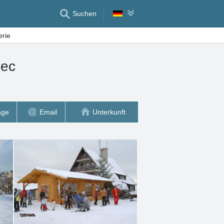
Suchen
erie
pec
age
Email
Unterkunft