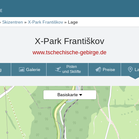
»
Skizentren
»
X-Park Františkov
»
Lage
X-Park Františkov
www.tschechische-gebirge.de
Pisten
g
Galerie
Preise
L
und Skilifte
Basiskarte