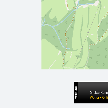
Direkte Konta
Wetter • Onl