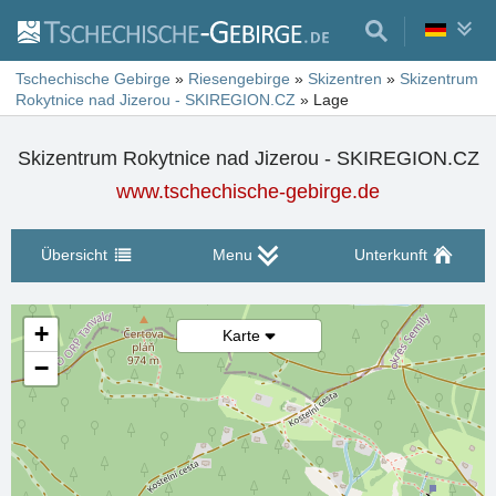
Tschechische Gebirge
»
Riesengebirge
»
Skizentren
»
Skizentrum
Rokytnice nad Jizerou - SKIREGION.CZ
»
Lage
Skizentrum Rokytnice nad Jizerou - SKIREGION.CZ
www.tschechische-gebirge.de
Übersicht
Menu
Unterkunft
+
Karte
−