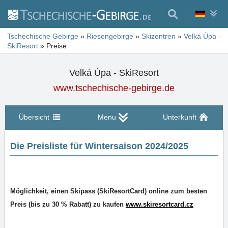
Tschechische Gebirge
»
Riesengebirge
»
Skizentren
»
Velká Úpa -
SkiResort
»
Preise
Velká Úpa - SkiResort
www.tschechische-gebirge.de
Übersicht
Menu
Unterkunft
Die Preisliste für Wintersaison 2024/2025
Möglichkeit, einen Skipass (SkiResortCard) online zum besten
Preis (bis zu 30 % Rabatt) zu kaufen
www.skiresortcard.cz