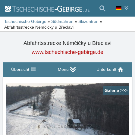
Tschechische Gebirge
»
Südmähren
»
Skizentren
»
Abfahrtsstrecke Němčičky u Břeclavi
Abfahrtsstrecke Němčičky u Břeclavi
www.tschechische-gebirge.de
Übersicht
Menu
Unterkunft
Galerie >>>