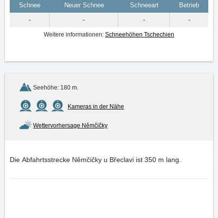
Schnee
Neuer Schnee
Schneeart
Betrieb
-
-
-
-
Weitere informationen:
Schneehöhen Tschechien
Seehöhe: 180 m.
Kameras in der Nähe
Wettervorhersage Němčičky
Die Abfahrtsstrecke Němčičky u Břeclavi ist 350 m lang.