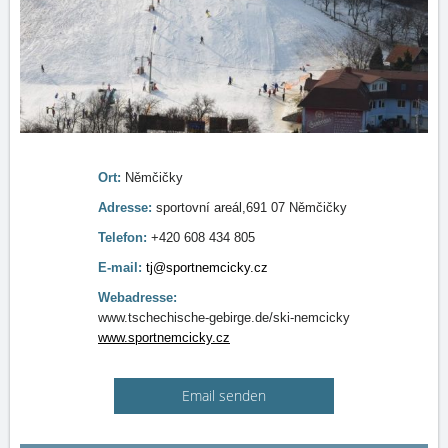
Ort:
Němčičky
Adresse:
sportovní areál,691 07 Němčičky
Telefon:
+420 608 434 805
E-mail:
tj@sportnemcicky.cz
Webadresse:
www.tschechische-gebirge.de/ski-nemcicky
www.sportnemcicky.cz
Email senden