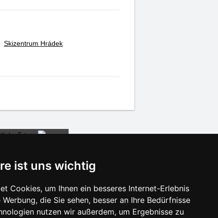
Skizentrum Hrádek
re ist uns wichtig
t Cookies, um Ihnen ein besseres Internet-Erlebnis
 Werbung, die Sie sehen, besser an Ihre Bedürfnisse
isonlinks:
hnologien nutzen wir außerdem, um Ergebnisse zu
Silvester Beskiden