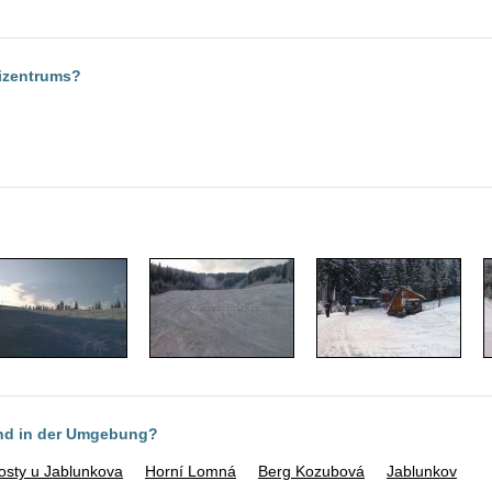
kizentrums?
ind in der Umgebung?
sty u Jablunkova
Horní Lomná
Berg Kozubová
Jablunkov