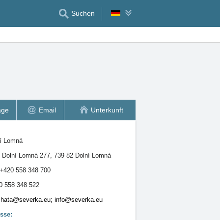
Suchen
age
Email
Unterkunft
í Lomná
:
Dolní Lomná 277, 739 82 Dolní Lomná
+420 558 348 700
0 558 348 522
chata@severka.eu; info@severka.eu
sse: