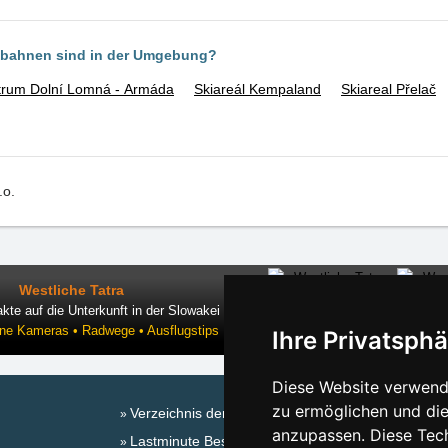
ilbahnen sind in der Umgebung?
trum Dolní Lomná - Armáda
Skiareál Kempaland
Skiareal Přelač
.o.
Westliche Tatra
kte auf die Unterkunft in der Slowakei
ine Kameras • Radwege • Ausflugstips
Ihre Privatsphä
Diese Website verwende
zu ermöglichen und die
Verzeichnis der Unterkunft
Sa
anzupassen. Diese Tec
Lastminute Beskiden