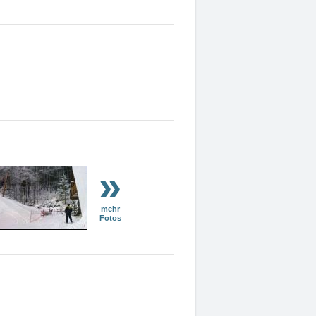
»
mehr
Fotos