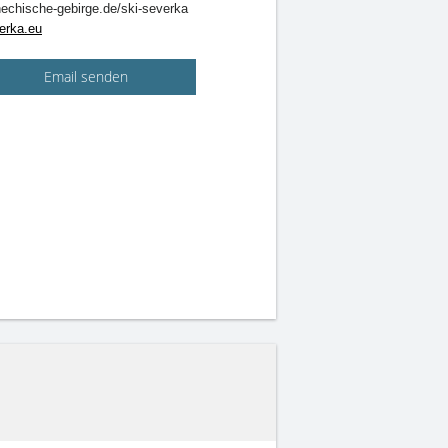
echische-gebirge.de/ski-severka
erka.eu
Email senden