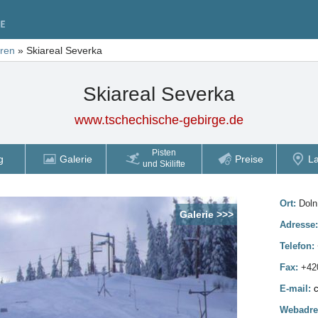
tren
»
Skiareal Severka
Skiareal Severka
www.tschechische-gebirge.de
Pisten
g
Galerie
Preise
L
und Skilifte
Ort:
Doln
Galerie >>>
Adresse
Telefon:
Fax:
+42
E-mail:
Webadre