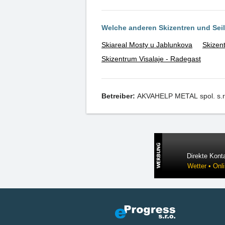
Welche anderen Skizentren und Se
Skiareal Mosty u Jablunkova
Skizen
Skizentrum Visalaje - Radegast
Betreiber:
AKVAHELP METAL spol. s.r
Direkte Konta
Wetter • Onl