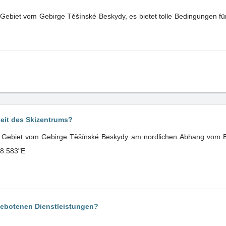
 Gebiet vom Gebirge Těšínské Beskydy, es bietet tolle Bedingungen fü
keit des Skizentrums?
im Gebiet vom Gebirge Těšínské Beskydy am nordlichen Abhang vom B
38.583"E
gebotenen Dienstleistungen?