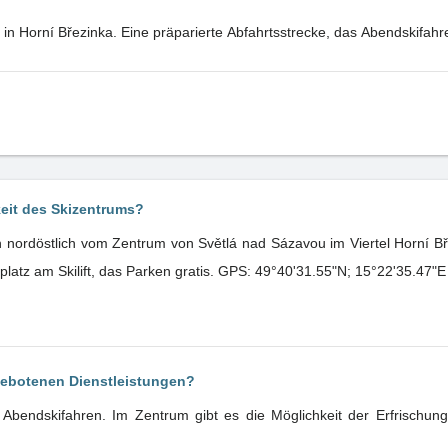
in Horní Březinka. Eine präparierte Abfahrtsstrecke, das Abendskifahre
keit des Skizentrums?
 nordöstlich vom Zentrum von Světlá nad Sázavou im Viertel Horní Bř
latz am Skilift, das Parken gratis. GPS: 49°40'31.55"N; 15°22'35.47"E
gebotenen Dienstleistungen?
s Abendskifahren. Im Zentrum gibt es die Möglichkeit der Erfrischun