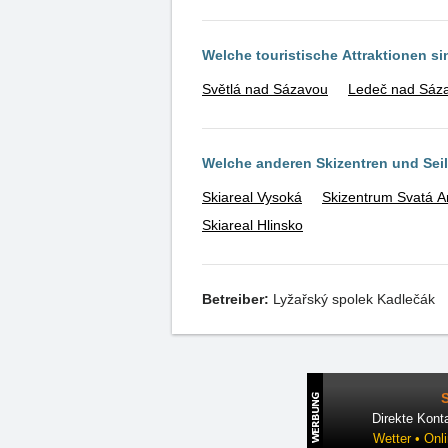
Welche touristische Attraktionen s
Světlá nad Sázavou
Ledeč nad Sáz
Welche anderen Skizentren und Se
Skiareal Vysoká
Skizentrum Svatá A
Skiareal Hlinsko
Betreiber:
Lyžařský spolek Kadlečák
Direkte Konta
Wetter • Onl