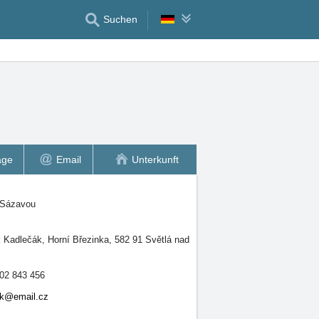
Suchen
age
Email
Unterkunft
 Sázavou
 Kadlečák, Horní Březinka, 582 91 Světlá nad
02 843 456
ak@email.cz