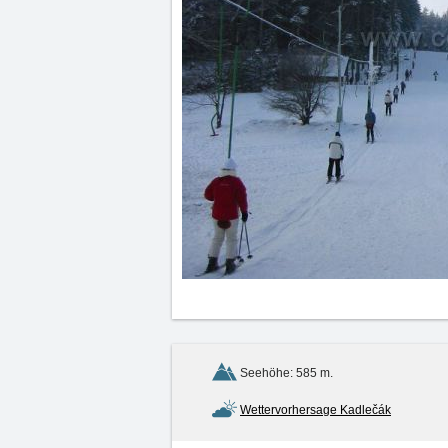
Seehöhe: 585 m.
Wettervorhersage Kadlečák