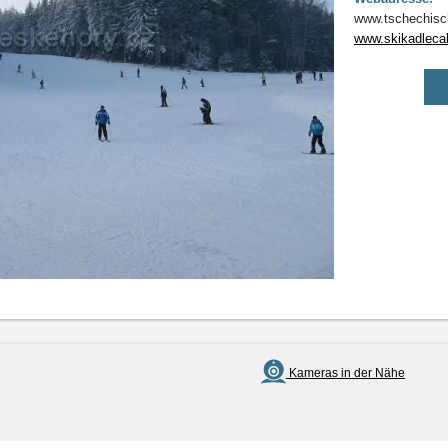
www.tschechisch
www.skikadleca
Kameras in der Nähe