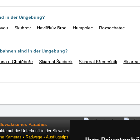
ind in der Umgebung?
avou
Skuhrov
Havlíčkův Brod
Humpolec
Rozsochatec
ilbahnen sind in der Umgebung?
nna u Chotěboře
Skiareal Šacberk
Skiareal Křemešník
Skiareal
Slowakisches Paradies
kte auf die Unterkunft in der Slowakei
ine Kameras • Radwege • Ausflugstips