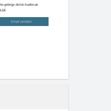
e-gebirge.de/ski-kadlecak
k.cz
Email senden