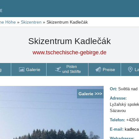
he Höhe
»
Skizentren
»
Skizentrum Kadlečák
Skizentrum Kadlečák
www.tschechische-gebirge.de
Pisten
g
Galerie
Preise
L
und Skilifte
Ort:
Světlá nad
Galerie >>>
Adresse:
Lyžařský spolek
Sázavou
Telefon:
+420-6
E-mail:
kadlec
Webadresse: