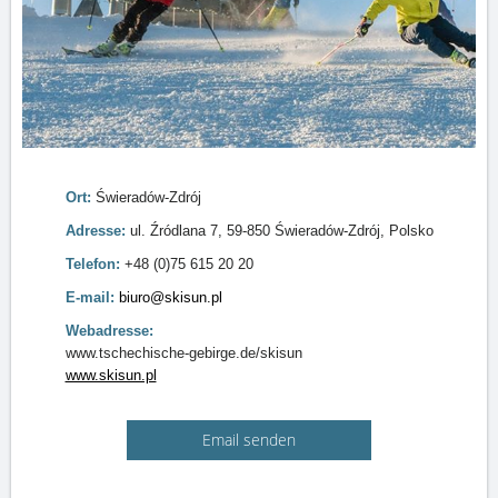
Ort:
Świeradów-Zdrój
Adresse:
ul. Źródlana 7, 59-850 Świeradów-Zdrój, Polsko
Telefon:
+48 (0)75 615 20 20
E-mail:
biuro@skisun.pl
Webadresse:
www.tschechische-gebirge.de/skisun
www.skisun.pl
Email senden