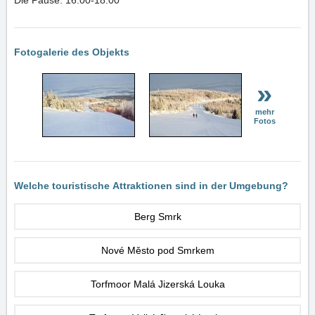
Die Pause: 16:00-18:00
Fotogalerie des Objekts
»
mehr
Fotos
Welche touristische Attraktionen sind in der Umgebung?
Berg Smrk
Nové Město pod Smrkem
Torfmoor Malá Jizerská Louka