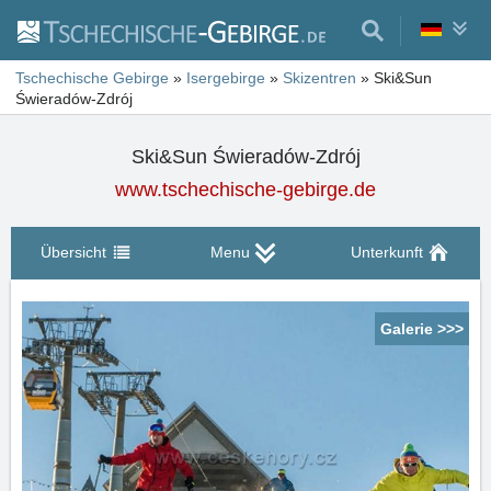
Tschechische Gebirge
»
Isergebirge
»
Skizentren
»
Ski&Sun
Świeradów-Zdrój
Ski&Sun Świeradów-Zdrój
www.tschechische-gebirge.de
Übersicht
Menu
Unterkunft
Galerie >>>