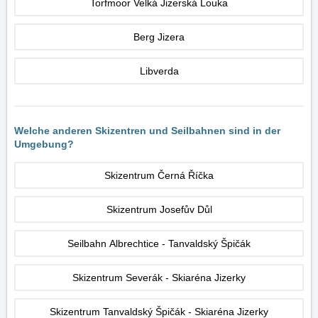
Torfmoor Velká Jizerská Louka
Berg Jizera
Libverda
Welche anderen Skizentren und Seilbahnen sind in der
Umgebung?
Skizentrum Černá Říčka
Skizentrum Josefův Důl
Seilbahn Albrechtice - Tanvaldský Špičák
Skizentrum Severák - Skiaréna Jizerky
Skizentrum Tanvaldský Špičák - Skiaréna Jizerky