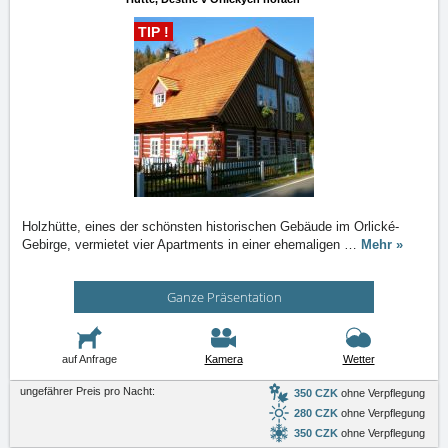
TIP !
Holzhütte, eines der schönsten historischen Gebäude im Orlické-
Gebirge, vermietet vier Apartments in einer ehemaligen
…
Mehr »
Ganze Präsentation
auf Anfrage
Kamera
Wetter
ungefährer Preis pro Nacht:
350 CZK
ohne Verpflegung
280 CZK
ohne Verpflegung
350 CZK
ohne Verpflegung