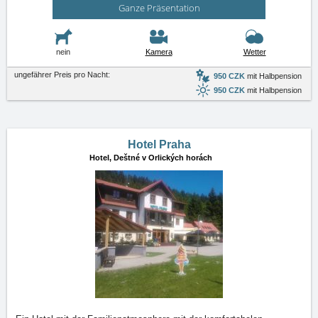
Ganze Präsentation
nein
Kamera
Wetter
ungefährer Preis pro Nacht:
950 CZK
mit Halbpension
950 CZK
mit Halbpension
Hotel Praha
Hotel,
Deštné v Orlických horách