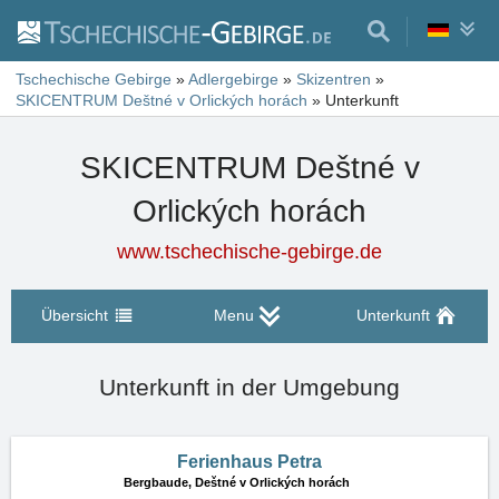
Tschechische Gebirge
»
Adlergebirge
»
Skizentren
»
SKICENTRUM Deštné v Orlických horách
»
Unterkunft
SKICENTRUM Deštné v
Orlických horách
www.tschechische-gebirge.de
Übersicht
Menu
Unterkunft
Unterkunft in der Umgebung
Ferienhaus Petra
Bergbaude,
Deštné v Orlických horách