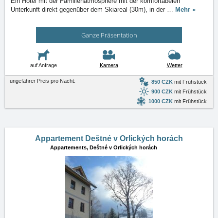
Ein Hotel mit der Familienatmosphere mit der komfortabelen
Unterkunft direkt gegenüber dem Skiareal (30m), in der
…
Mehr »
Ganze Präsentation
auf Anfrage
Kamera
Wetter
ungefährer Preis pro Nacht:
850 CZK
mit Frühstück
900 CZK
mit Frühstück
1000 CZK
mit Frühstück
Appartement Deštné v Orlických horách
Appartements,
Deštné v Orlických horách