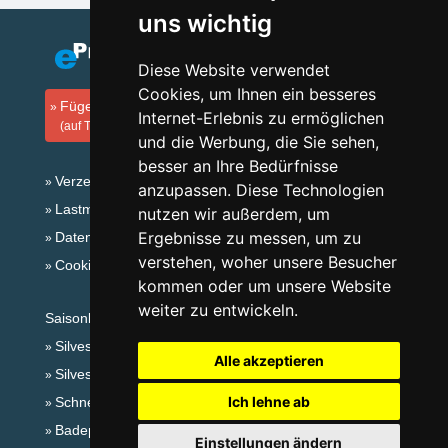
uns wichtig
Diese Website verwendet
Cookies, um Ihnen ein besseres
Fügen Sie Ihre Unterkunft hinzu
Internet-Erlebnis zu ermöglichen
(auf Tschechisch)
und die Werbung, die Sie sehen,
besser an Ihre Bedürfnisse
Verzeichnis der Unterkunft
anzupassen. Diese Technologien
Lastminute Adlergebirge
nutzen wir außerdem, um
Ergebnisse zu messen, um zu
Datenschutz
verstehen, woher unsere Besucher
Cookies
kommen oder um unsere Website
weiter zu entwickeln.
Saisonlinks:
Silvester Adlergebirge
Alle akzeptieren
Silvester im Gebirge 2025/26
Ich lehne ab
Schneehöhen
Badeplätze
Einstellungen ändern