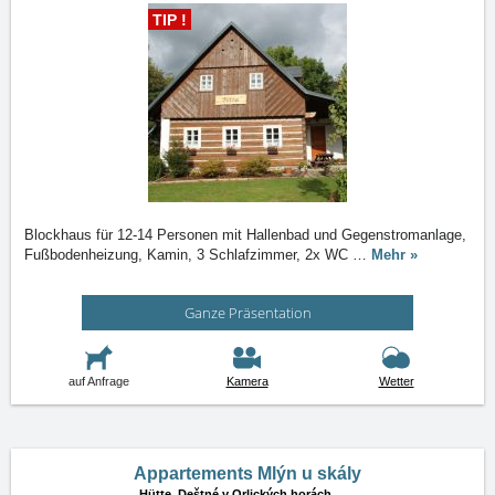
TIP !
Blockhaus für 12-14 Personen mit Hallenbad und Gegenstromanlage,
Fußbodenheizung, Kamin, 3 Schlafzimmer, 2x WC
…
Mehr »
Ganze Präsentation
auf Anfrage
Kamera
Wetter
Appartements Mlýn u skály
Hütte,
Deštné v Orlických horách