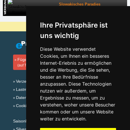
Slowakisches Paradies
Direkte Kontakte auf die Unterkunft in der Slowakei
Ihre Privatsphäre ist
Warum sind unsere Server am billigsten?
uns wichtig
Diese Website verwendet
Cookies, um Ihnen ein besseres
Fügen Sie Ihre Unterkunft hinzu
Internet-Erlebnis zu ermöglichen
(auf Tschechisch)
und die Werbung, die Sie sehen,
besser an Ihre Bedürfnisse
Verzeichnis der Unterkunft
anzupassen. Diese Technologien
Lastminute Riesengebirge
nutzen wir außerdem, um
Ergebnisse zu messen, um zu
Datenschutz
verstehen, woher unsere Besucher
Cookies
kommen oder um unsere Website
weiter zu entwickeln.
Saisonlinks:
Silvester Riesengebirge