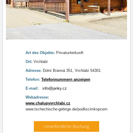
Art des Objekts:
Privatunterkunft
Ort:
Vrchlabí
Adresse:
Dolní Branná 351, Vrchlabí 54301
Telefon:
Telefonnummern anzeigen
E-mail:
info@janky.cz
Webadresse:
www.chalupyvrchlabi.cz
www.tschechische-gebirge.de/podliscimkopcem
Unverbindliche Buchung