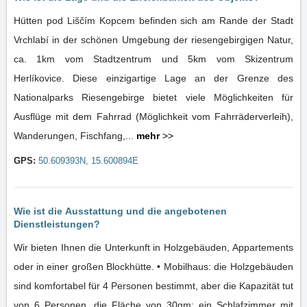
Hütten pod Liščím Kopcem befinden sich am Rande der Stadt
Vrchlabí in der schönen Umgebung der riesengebirgigen Natur,
ca. 1km vom Stadtzentrum und 5km vom Skizentrum
Herlíkovice. Diese einzigartige Lage an der Grenze des
Nationalparks Riesengebirge bietet viele Möglichkeiten für
Ausflüge mit dem Fahrrad (Möglichkeit vom Fahrräderverleih),
Wanderungen, Fischfang,...
mehr
>>
GPS:
50.609393N, 15.600894E
Wie ist die Ausstattung und die angebotenen
Dienstleistungen?
Wir bieten Ihnen die Unterkunft in Holzgebäuden, Appartements
oder in einer großen Blockhütte. • Mobilhaus: die Holzgebäuden
sind komfortabel für 4 Personen bestimmt, aber die Kapazität tut
von 6 Personen, die Fläche von 30qm: ein Schlafzimmer mit