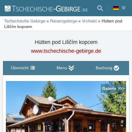
Tschechische Gebirge
»
Riesengebirge
»
Vrchlabí
»
Hütten pod
Liščím kopcem
Hütten pod Liščím kopcem
www.tschechische-gebirge.de
Übersicht
Menu
Buchung
Galerie >>>