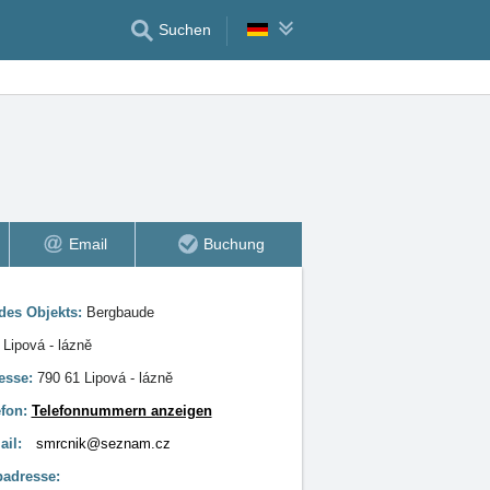
Suchen
Email
Buchung
 des Objekts:
Bergbaude
:
Lipová - lázně
esse:
790 61 Lipová - lázně
efon:
Telefonnummern anzeigen
ail:
smrcnik@seznam.cz
adresse: