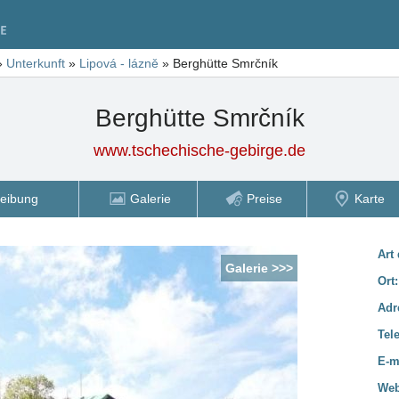
»
Unterkunft
»
Lipová - lázně
»
Berghütte Smrčník
Berghütte Smrčník
www.tschechische-gebirge.de
eibung
Galerie
Preise
Karte
Art
Galerie >>>
Ort
Adr
Tel
E-m
Web