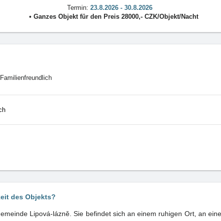
Termin:
23.8.2026 - 30.8.2026
•
Ganzes Objekt
für den Preis
28000
,-
CZK
/
Objekt/Nacht
Familienfreundlich
ch
keit des Objekts?
Gemeinde Lipová-lázně. Sie befindet sich an einem ruhigen Ort, an ei