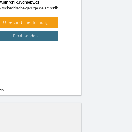
.smrcnik.rychleby.cz
.tschechische-gebirge.de/smrcnik
Unverbindliche Buchung
Email senden
on!