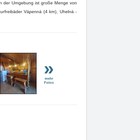
 In der Umgebung ist große Menge von
urfreibäder Vápenná (4 km), Uhelná -
»
mehr
Fotos