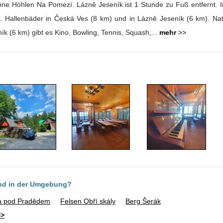
höne Höhlen Na Pomezí. Lázně Jeseník ist 1 Stunde zu Fuß entfernt.
allenbäder in Česká Ves (8 km) und in Lázně Jeseník (6 km). Nat
ík (6 km) gibt es Kino, Bowling, Tennis, Squash,...
mehr
>>
ind in der Umgebung?
á pod Pradědem
Felsen Obří skály
Berg Šerák
>>