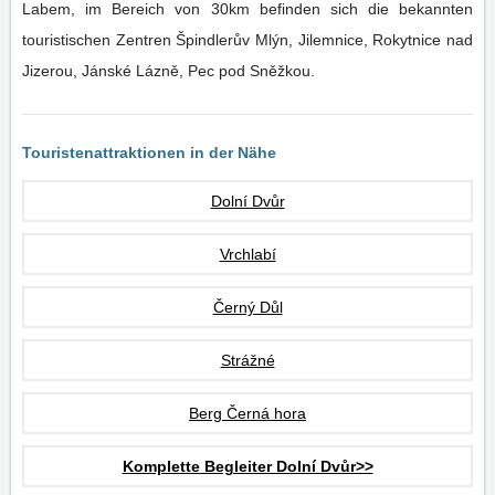
Labem, im Bereich von 30km befinden sich die bekannten
touristischen Zentren Špindlerův Mlýn, Jilemnice, Rokytnice nad
Jizerou, Jánské Lázně, Pec pod Sněžkou.
Touristenattraktionen in der Nähe
Dolní Dvůr
Vrchlabí
Černý Důl
Strážné
Berg Černá hora
Komplette Begleiter Dolní Dvůr>>