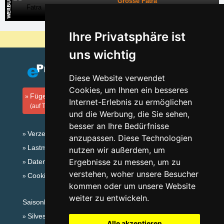
Grosse Fatra
Direkte Kontakte auf die Unterkunft in der Slowakei
Ihre Privatsphäre ist
Warum sind unsere Server am billigsten?
uns wichtig
Diese Website verwendet
Cookies, um Ihnen ein besseres
Fügen Sie Ihre Unterkunft hinzu
Internet-Erlebnis zu ermöglichen
(auf Tschechisch)
und die Werbung, die Sie sehen,
besser an Ihre Bedürfnisse
Verzeichnis der Unterkunft
anzupassen. Diese Technologien
Lastminute Riesengebirge
nutzen wir außerdem, um
Ergebnisse zu messen, um zu
Datenschutz
verstehen, woher unsere Besucher
Cookies
kommen oder um unsere Website
weiter zu entwickeln.
Saisonlinks:
Silvester Riesengebirge
Alle akzeptieren