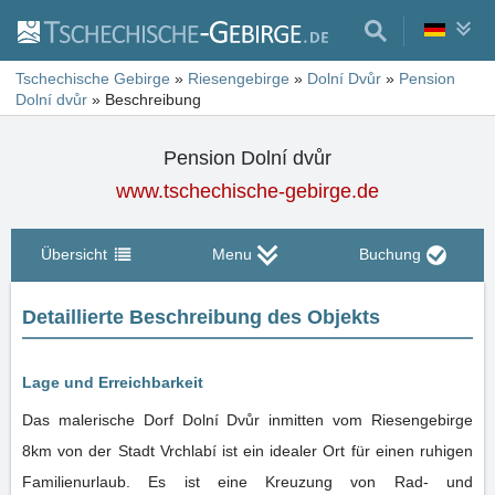
Tschechische Gebirge
»
Riesengebirge
»
Dolní Dvůr
»
Pension
Dolní dvůr
»
Beschreibung
Pension Dolní dvůr
www.tschechische-gebirge.de
Übersicht
Menu
Buchung
Detaillierte Beschreibung des Objekts
Lage und Erreichbarkeit
Das malerische Dorf Dolní Dvůr inmitten vom Riesengebirge
8km von der Stadt Vrchlabí ist ein idealer Ort für einen ruhigen
Familienurlaub. Es ist eine Kreuzung von Rad- und