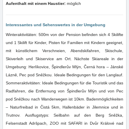
Aufenthalt mit einem Haustier:
möglich
Interessantes und Sehenswertes in der Umgebung
Winteraktivitäten: 500m von der Pension befinden sich 4 Skilifte
und 1 Skilift für Kinder, Pisten für Familien mit Kindern geeignet,
mit künstlichem Verschneien, Abendskifahren, Skischule,
Skiverleih und Skiservice am Ort. Nächste Skiareale in der
Umgebung: Herlíkovice, Špindlerův Mlýn, Černá hora – Jánské
Lázně, Pec pod Sněžkou. Ideale Bedingungen für den Langlauf.
Sommeraktivitäten: Ideale Bedingungen für die Touristik und das
Radfahren, die Entfernung von Špindlerův Mlýn und von Pec
pod Sněžkou nach Wanderwegen ist 10km. Badenmöglichkeiten
– Naturfreibad in Čistá 5km, Hallenbäder in Jilemnice und in
Trutnov. Ausflugstyps: Seilbahn auf den Berg Sněžka,
Felsenstadt Adršpach, ZOO mit SAFARI in Dvůr Králové nad