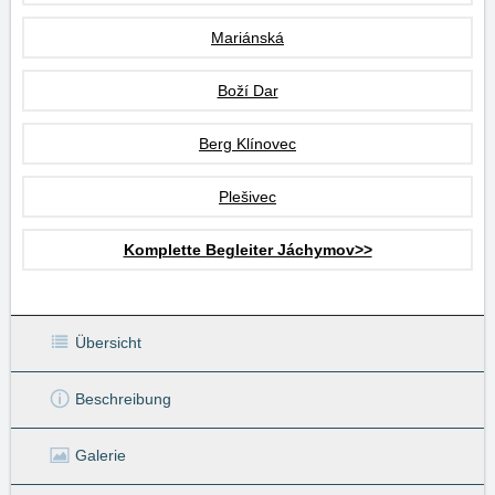
Mariánská
Boží Dar
Berg Klínovec
Plešivec
Komplette Begleiter Jáchymov>>
Übersicht
Beschreibung
Galerie