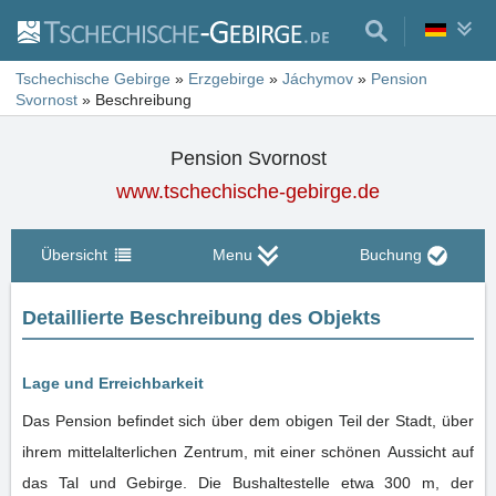
Tschechische Gebirge
»
Erzgebirge
»
Jáchymov
»
Pension
Svornost
»
Beschreibung
Pension Svornost
www.tschechische-gebirge.de
Übersicht
Menu
Buchung
Detaillierte Beschreibung des Objekts
Lage und Erreichbarkeit
Das Pension befindet sich über dem obigen Teil der Stadt, über
ihrem mittelalterlichen Zentrum, mit einer schönen Aussicht auf
das Tal und Gebirge. Die Bushaltestelle etwa 300 m, der