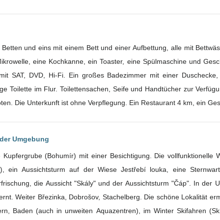
i Betten und eins mit einem Bett und einer Aufbettung, alle mit Bettw
Mikrowelle, eine Kochkanne, ein Toaster, eine Spülmaschine und Gesch
it SAT, DVD, Hi-Fi. Ein großes Badezimmer mit einer Duschecke, e
 Toilette im Flur. Toilettensachen, Seife und Handtücher zur Verfügun
en. Die Unterkunft ist ohne Verpflegung. Ein Restaurant 4 km, ein Ge
n der Umgebung
e Kupfergrube (Bohumír) mit einer Besichtigung. Die vollfunktionel
g), ein Aussichtsturm auf der Wiese Jestřebí louka, eine Sternwa
 Erfrischung, die Aussicht "Skály" und der Aussichtsturm "Čáp". In d
rnt. Weiter Březinka, Dobrošov, Stachelberg. Die schöne Lokalität e
rn, Baden (auch in unweiten Aquazentren), im Winter Skifahren (Ski