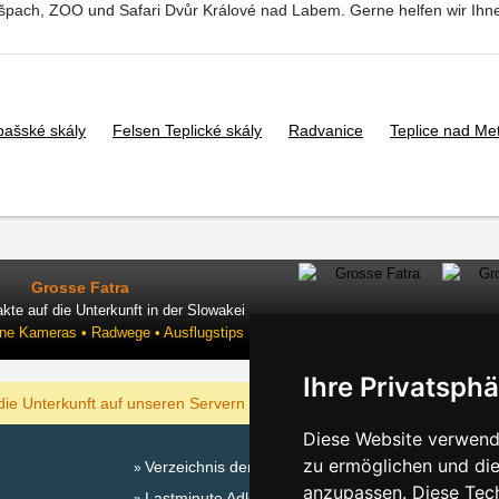
ršpach, ZOO und Safari Dvůr Králové nad Labem. Gerne helfen wir Ihne
pašské skály
Felsen Teplické skály
Radvanice
Teplice nad Met
Grosse Fatra
kte auf die Unterkunft in der Slowakei
ine Kameras • Radwege • Ausflugstips
Ihre Privatsphä
ANZEIGEN
die Unterkunft auf unseren Servern am billigsten?
Diese Website verwende
zu ermöglichen und die
Verzeichnis der Unterkunft
Sa
anzupassen. Diese Tec
Lastminute Adlergebirge