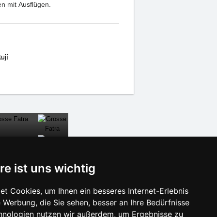
n mit Ausflügen.
ují
re ist uns wichtig
SCHLIESSEN
t Cookies, um Ihnen ein besseres Internet-Erlebnis
 Werbung, die Sie sehen, besser an Ihre Bedürfnisse
isonlinks:
hnologien nutzen wir außerdem, um Ergebnisse zu
Silvester Adlergebirge