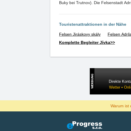
Buky bei Trutnov). Die Felsenstadt Ad
Touristenattraktionen in der Nähe
Felsen Jiráskovy skály
Felsen Adrš
Komplette Begleiter Jívka>>
Direkte Konta
Wetter • Onl
Warum ist 