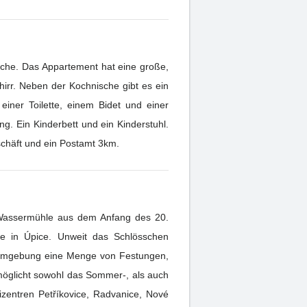
äsche. Das Appartement hat eine große,
irr. Neben der Kochnische gibt es ein
iner Toilette, einem Bidet und einer
g. Ein Kinderbett und ein Kinderstuhl.
schäft und ein Postamt 3km.
le Wassermühle aus dem Anfang des 20.
rte in Úpice. Unweit das Schlösschen
er Umgebung eine Menge von Festungen,
rmöglicht sowohl das Sommer-, als auch
zentren Petříkovice, Radvanice, Nové