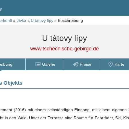
erkunft
»
Jívka
»
U tátovy lípy
»
Beschreibung
U tátovy lípy
www.tschechische-gebirge.de
eibung
Galerie
Preise
Karte
s Objekts
ment (2016) mit einem selbständigen Eingang, mit einem eigenen Z
. Unter der Terrasse sind Räume für Fahrräder, Ski, Kinderwagen, Spielzeug usw. Das Parken