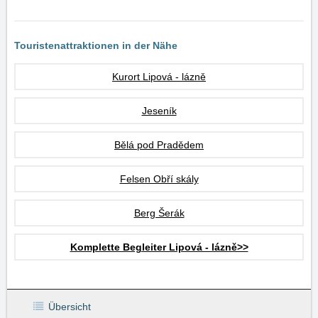
Touristenattraktionen in der Nähe
Kurort Lipová - lázně
Jeseník
Bělá pod Pradědem
Felsen Obří skály
Berg Šerák
Komplette Begleiter Lipová - lázně>>
Übersicht