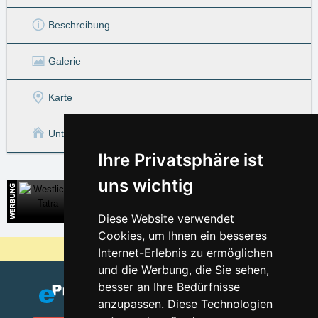
Beschreibung
Galerie
Karte
Unterkunft in der Umgebung
Ihre Privatsphäre ist
uns wichtig
Westliche Tatra
Direkte Kontakte auf die Unterkunft in der Slowakei
Diese Website verwendet
Cookies, um Ihnen ein besseres
Warum sind unsere Server am billigsten?
Internet-Erlebnis zu ermöglichen
und die Werbung, die Sie sehen,
besser an Ihre Bedürfnisse
anzupassen. Diese Technologien