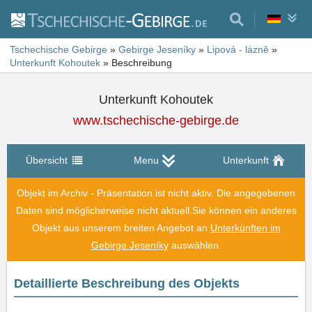
Tschechische Gebirge
»
Gebirge Jeseníky
»
Lipová - lázně
»
Unterkunft Kohoutek
»
Beschreibung
Unterkunft Kohoutek
www.tschechische-gebirge.de
Übersicht
Menu
Unterkunft
Objekt im Archiv - Präsentation ist nicht aktiv. Die angegebenen
Daten sind möglicherweise nicht aktuell.
Sie können ein anderes
Objekt aus unserem breiten Angebot an
Unterkünften im
Gebirge Jeseníky
auswählen.
Detaillierte Beschreibung des Objekts