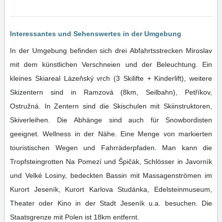
Interessantes und Sehenswertes in der Umgebung
In der Umgebung befinden sich drei Abfahrtsstrecken Miroslav
mit dem künstlichen Verschneien und der Beleuchtung. Ein
kleines Skiareal Lázeňský vrch (3 Skilifte + Kinderlift), weitere
Skizentern sind in Ramzová (8km, Seilbahn), Petříkov,
Ostružná. In Zentern sind die Skischulen mit Skiinstruktoren,
Skiverleihen. Die Abhänge sind auch für Snowbordisten
geeignet. Wellness in der Nähe. Eine Menge von markierten
touristischen Wegen und Fahrräderpfaden. Man kann die
Tropfsteingrotten Na Pomezí und Špičák, Schlösser in Javorník
und Velké Losiny, bedeckten Bassin mit Massagenströmen im
Kurort Jeseník, Kurort Karlova Studánka, Edelsteinmuseum,
Theater oder Kino in der Stadt Jeseník u.a. besuchen. Die
Staatsgrenze mit Polen ist 18km entfernt.