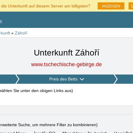
ANZEIGEN
S
 die Unterkunft auf diesem Server am billigsten?
rkunft
»
Záhoří
Unterkunft Záhoří
www.tschechische-gebirge.de
Preis des Betts
 wählen Sie unter den obigen Links aus
)
rweiterte Suche, um mehrere Filter zu kombinieren)