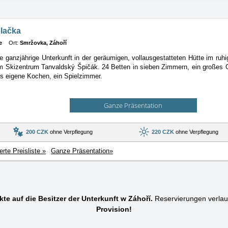
lačka
e
Ort:
Smržovka, Záhoří
ie ganzjährige Unterkunft in der geräumigen, vollausgestatteten Hütte im ru
m Skizentrum Tanvaldský Špičák. 24 Betten in sieben Zimmern, ein großes 
s eigene Kochen, ein Spielzimmer.
Ganze Präsentation
200 CZK
ohne Verpflegung
220 CZK
ohne Verpflegung
ierte Preisliste »
Ganze Präsentation»
kte auf die Besitzer der Unterkunft w Záhoří.
Reservierungen verla
Provision!