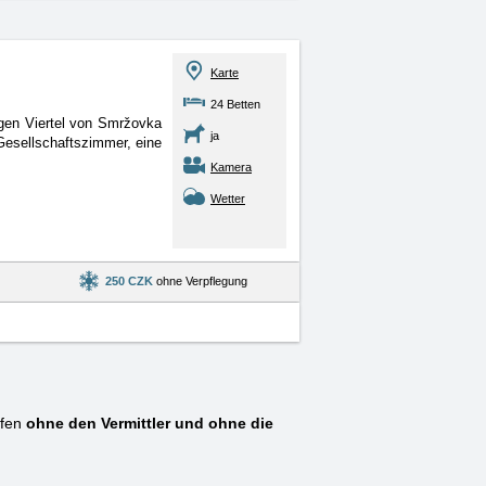
Karte
24 Betten
higen Viertel von Smržovka
ja
Gesellschaftszimmer, eine
Kamera
Wetter
250 CZK
ohne Verpflegung
ufen
ohne den Vermittler und ohne die