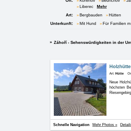
Ort:
Kořenov
Bedřichov
Ja
Liberec
Mehr
Art:
Bergbauden
Hütten
Unterkunft:
Mit Hund
Für Familien m
Záhoří - Sehenswürdigkeiten in der 
Holzhütt
Art:
Hütte
Or
Neue Holzhüt
höchsten
Be
Riesengebirg
Schnelle Navigation
Mehr Photos »
Detail