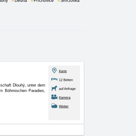
ubný
Desná
Příchovice
Smržovka
Karte
12 Betten
tschaft Dlouhý, unter dem
auf Anfrage
om Böhmischen Paradies,
Kamera
Wetter