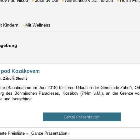
nov nad Nisou
Josefův Důl
Albrechtice v Jiz. horách
Horní Pol
it Kindern
Mit Wellness
Umgebung
e pod Kozákovem
t:
Záhoří, Dlouhý
te (Bauabnahme im Juni 2018) für Ihren Urlaub in der Gemeinde Záhoří, Or
rg des Böhmischen Paradieses, Kozákov (744m ü.M.), an der Grenze v
e und Isergebirge.
Ganze Präsentation
ierte Preisliste »
Ganze Präsentation»