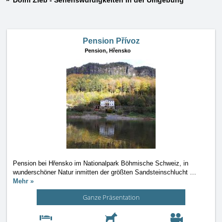
Dolní Žleb - Sehenswürdigkeiten in der Umgebung
Pension Přívoz
Pension,
Hřensko
Pension bei Hřensko im Nationalpark Böhmische Schweiz, in
wunderschöner Natur inmitten der größten Sandsteinschlucht
…
Mehr »
Ganze Präsentation