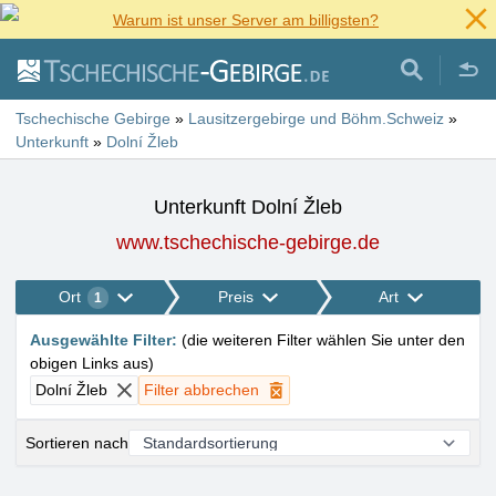
Warum ist unser Server am billigsten?
Tschechische Gebirge
»
Lausitzergebirge und Böhm.Schweiz
»
Unterkunft
»
Dolní Žleb
Unterkunft Dolní Žleb
www.tschechische-gebirge.de
Ort
Preis
Art
1
Ausgewählte Filter
:
(
die weiteren Filter wählen Sie unter den
obigen Links aus
)
Dolní Žleb
Filter abbrechen
Sortieren nach