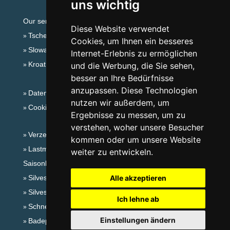
uns wichtig
Our servers:
Diese Website verwendet
Tschechische Gebirge
Cookies, um Ihnen ein besseres
Slowakische Gebirge
Internet-Erlebnis zu ermöglichen
Kroatien
und die Werbung, die Sie sehen,
besser an Ihre Bedürfnisse
anzupassen. Diese Technologien
Datenschutz
nutzen wir außerdem, um
Cookies
Ergebnisse zu messen, um zu
verstehen, woher unsere Besucher
Verzeichnis der Unterkunft
kommen oder um unsere Website
Lastminute Lausitzergebirge und Böhm.Schweiz
weiter zu entwickeln.
Saisonlinks:
Silvester Lausitzergebirge und Böhm.Schweiz
Alle akzeptieren
Silvester im Gebirge 2025/26
Ich lehne ab
Schneehöhen
Einstellungen ändern
Badeplätze