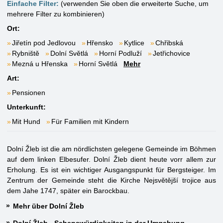
Einfache Filter:
(verwenden Sie oben die erweiterte Suche, um
mehrere Filter zu kombinieren)
Ort:
Jiřetín pod Jedlovou
Hřensko
Kytlice
Chřibská
Rybniště
Dolní Světlá
Horní Podluží
Jetřichovice
Mezná u Hřenska
Horní Světlá
Mehr
Art:
Pensionen
Unterkunft:
Mit Hund
Für Familien mit Kindern
Dolní Žleb ist die am nördlichsten gelegene Gemeinde im Böhmen
auf dem linken Elbesufer. Dolní Žleb dient heute vorr allem zur
Erholung. Es ist ein wichtiger Ausgangspunkt für Bergsteiger. Im
Zentrum der Gemeinde steht die Kirche Nejsvětější trojice aus
dem Jahe 1747, später ein Barockbau.
Mehr über Dolní Žleb