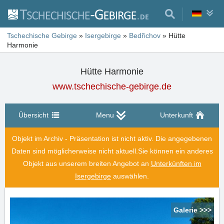
Tschechische Gebirge
»
Isergebirge
»
Bedřichov
»
Hütte
Harmonie
Hütte Harmonie
www.tschechische-gebirge.de
Übersicht
Menu
Unterkunft
Objekt im Archiv - Präsentation ist nicht aktiv. Die angegebenen
Daten sind möglicherweise nicht aktuell.
Sie können ein anderes
Objekt aus unserem breiten Angebot an
Unterkünften im
Isergebirge
auswählen.
Galerie >>>