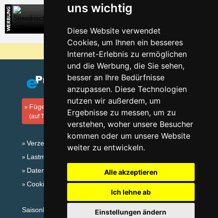
uns wichtig
Slowakisches Paradies
Direkte Kontakte auf die Unterkunft in der Slowakei
Diese Website verwendet
Cookies, um Ihnen ein besseres
Warum sind unsere Server am billigsten?
Internet-Erlebnis zu ermöglichen
und die Werbung, die Sie sehen,
besser an Ihre Bedürfnisse
anzupassen. Diese Technologien
nutzen wir außerdem, um
Fügen Sie Ihre Unterkunft hinzu
Ergebnisse zu messen, um zu
(auf Tschechisch)
verstehen, woher unsere Besucher
kommen oder um unsere Website
Verzeichnis der Unterkunft
weiter zu entwickeln.
Lastminute Isergebirge
Datenschutz
Alle akzeptieren
Cookies
Ich lehne ab
Saisonlinks:
Einstellungen ändern