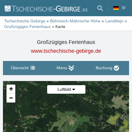
Tschechische Gebirge
»
Böhmisch-Mährische Höhe
»
Landštejn
»
Großzügiges Ferienhaus
»
Karte
Großzügiges Ferienhaus
www.tschechische-gebirge.de
Übersicht
Menu
Buchung
+
Luftbild
−