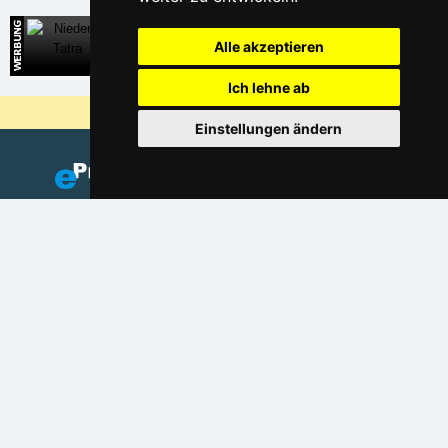
Niedere Tatra
Alle akzeptieren
Direkte Kontakte auf die Unterkunft in der Slowakei
Ich lehne ab
Warum sind unsere Server am billigsten?
Einstellungen ändern
Fügen Sie Ihre Unterkunft hinzu
(auf Tschechisch)
Verzeichnis der Unterkunft
Lastminute Böhmisch-Mährische Höhe
Datenschutz
Cookies
Saisonlinks: