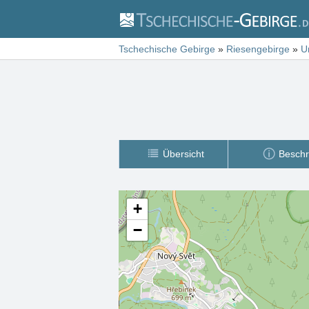
Tschechische Gebirge
»
Riesengebirge
»
U
Übersicht
Beschr
+
−