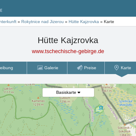
nterkunft
»
Rokytnice nad Jizerou
»
Hütte Kajzrovka
»
Karte
Hütte Kajzrovka
www.tschechische-gebirge.de
eibung
Galerie
Preise
Karte
Basiskarte