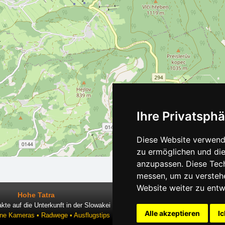
Ihre Privatsphä
Diese Website verwende
zu ermöglichen und die
anzupassen. Diese Tec
messen, um zu versteh
Website weiter zu entw
Hohe Tatra
kte auf die Unterkunft in der Slowakei
Alle akzeptieren
Ic
ine Kameras • Radwege • Ausflugstips