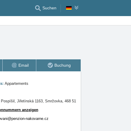
Suchen
Email
Buchung
ts:
Appartements
 Pospíšil, Jiřetínská 1163, Smržovka, 468 51
fonnummern anzeigen
ovani@penzion-nakovarne.cz