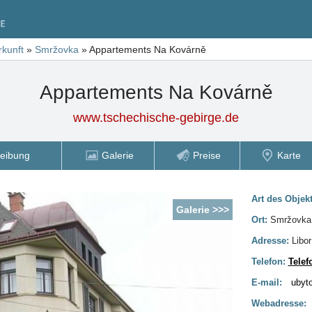
rkunft
»
Smržovka
»
Appartements Na Kovárně
Appartements Na Kovárně
www.tschechische-gebirge.de
eibung
Galerie
Preise
Karte
Art des Objek
Galerie >>>
Ort:
Smržovka
Adresse:
Libor
Telefon:
Tele
E-mail:
ubyt
Webadresse: