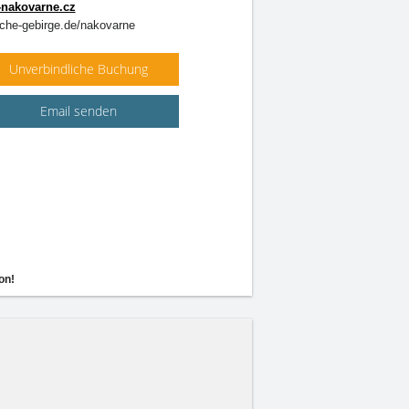
nakovarne.cz
che-gebirge.de/nakovarne
Unverbindliche Buchung
Email senden
on!