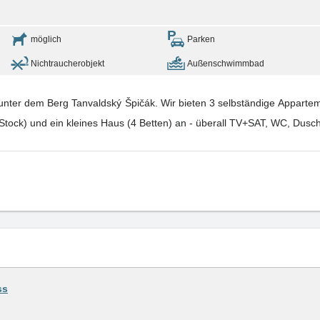
möglich
Parken
Nichtraucherobjekt
Außenschwimmbad
t unter dem Berg Tanvaldský Špičák. Wir bieten 3 selbständige Appartem
.Stock) und ein kleines Haus (4 Betten) an - überall TV+SAT, WC, Dusch
ss