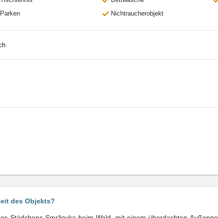
Parken
Nichtraucherobjekt
ch
keit des Objekts?
 des Städchens Smržovka beim Wald, mit einem überdachten Außenpo