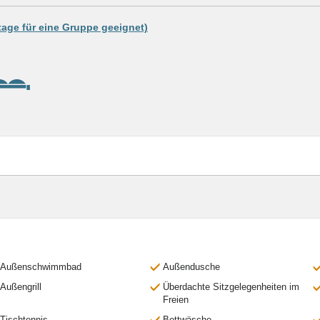
tage für eine Gruppe geeignet)
Außenschwimmbad
Außendusche
Außengrill
Überdachte Sitzgelegenheiten im
Freien
Tischtennis
Bettwäsche