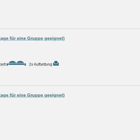
tage für eine Gruppe geeignet)
bett
2x Aufbettung
tage für eine Gruppe geeignet)