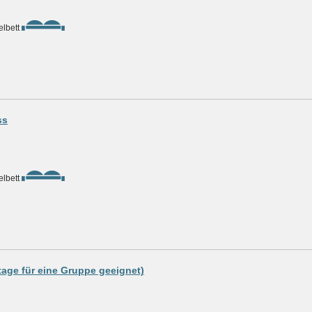
lbett
ss
lbett
tage für eine Gruppe geeignet)