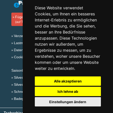
Diese Website verwendet
Cookies, um Ihnen ein besseres
Fügen Sie Ihre Unterkunft hinzu
Internet-Erlebnis zu ermöglichen
(auf Tschechisch)
und die Werbung, die Sie sehen,
besser an Ihre Bedürfnisse
Verzeichnis der Unterkunft
anzupassen. Diese Technologien
Lastminute Riesengebirge
nutzen wir außerdem, um
Ergebnisse zu messen, um zu
Datenschutz
verstehen, woher unsere Besucher
Cookies
kommen oder um unsere Website
weiter zu entwickeln.
Saisonlinks:
Silvester Riesengebirge
Alle akzeptieren
Silvester im Gebirge 2025/26
Ich lehne ab
Schneehöhen
Badeplätze
Einstellungen ändern
Tschechische Gebirge
- Copyright © 1999-2026
eProgress s.r.o.