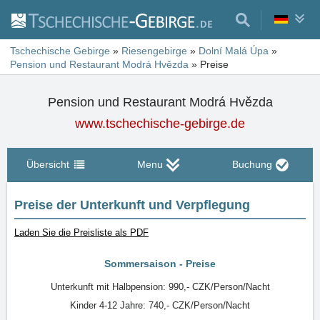
Tschechische Gebirge
»
Riesengebirge
»
Dolní Malá Úpa
»
Pension und Restaurant Modrá Hvězda
»
Preise
Pension und Restaurant Modrá Hvězda
www.tschechische-gebirge.de
Übersicht
Menu
Buchung
Preise der Unterkunft und Verpflegung
Laden Sie die Preisliste als PDF
Sommersaison - Preise
Unterkunft mit Halbpension: 990,- CZK/Person/Nacht
Kinder 4-12 Jahre: 740,- CZK/Person/Nacht