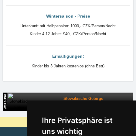
Wintersaison - Preise
Unterkunft mit Halbpension: 1090,- CZK/Person/Nacht
Kinder 4-12 Jahre: 940,- CZK/Person/Nacht
Ermäßigungen:
Kinder bis 3 Jahren kostenlos (ohne Bett)
Slowakische Gebirge
Direkte Kontakte auf die Unterkunft in der Slowakei
Ihre Privatsphäre ist
Warum sind unsere Server am billigsten?
uns wichtig