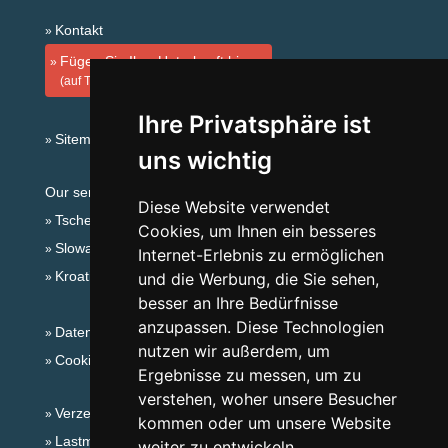
Kontakt
Fügen Sie Ihre Unterkunft hinzu
(auf Tschechisch)
Ihre Privatsphäre ist
Sitemap
uns wichtig
Our servers:
Diese Website verwendet
Tschechische Gebirge
Cookies, um Ihnen ein besseres
Slowakische Gebirge
Internet-Erlebnis zu ermöglichen
Kroatien
und die Werbung, die Sie sehen,
besser an Ihre Bedürfnisse
anzupassen. Diese Technologien
Datenschutz
nutzen wir außerdem, um
Cookies
Ergebnisse zu messen, um zu
verstehen, woher unsere Besucher
Verzeichnis der Unterkunft
kommen oder um unsere Website
Lastminute Böhmisch-Mährische Höhe
weiter zu entwickeln.