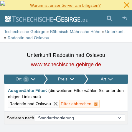
Warum ist unser Server am billigsten?
Tschechische Gebirge
»
Böhmisch-Mährische Höhe
»
Unterkunft
»
Radostín nad Oslavou
Unterkunft Radostín nad Oslavou
www.tschechische-gebirge.de
Ort
Preis
Art
1
Ausgewählte Filter
:
(
die weiteren Filter wählen Sie unter den
obigen Links aus
)
Radostín nad Oslavou
Filter abbrechen
Sortieren nach