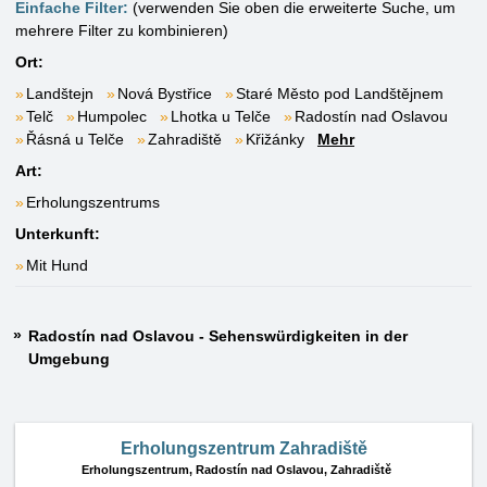
Einfache Filter:
(verwenden Sie oben die erweiterte Suche, um
mehrere Filter zu kombinieren)
Ort:
Landštejn
Nová Bystřice
Staré Město pod Landštějnem
Telč
Humpolec
Lhotka u Telče
Radostín nad Oslavou
Řásná u Telče
Zahradiště
Křižánky
Mehr
Art:
Erholungszentrums
Unterkunft:
Mit Hund
Radostín nad Oslavou - Sehenswürdigkeiten in der
Umgebung
Erholungszentrum Zahradiště
Erholungszentrum,
Radostín nad Oslavou, Zahradiště