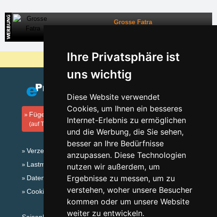
Grosse Fatra
Direkte Kontakte auf die Unterkunft in der Slowakei
Ihre Privatsphäre ist
Warum sind unsere Server am billigsten?
uns wichtig
Diese Website verwendet
Cookies, um Ihnen ein besseres
Fügen Sie Ihre Unterkunft hinzu
Internet-Erlebnis zu ermöglichen
(auf Tschechisch)
und die Werbung, die Sie sehen,
besser an Ihre Bedürfnisse
Verzeichnis der Unterkunft
anzupassen. Diese Technologien
Lastminute Lausitzergebirge und Böhm.Schweiz
nutzen wir außerdem, um
Ergebnisse zu messen, um zu
Datenschutz
verstehen, woher unsere Besucher
Cookies
kommen oder um unsere Website
weiter zu entwickeln.