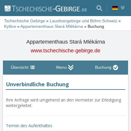
Tschechische Gebirge
»
Lausitzergebirge und Böhm.Schweiz
»
Kytlice
»
Appartementhaus Stará Mlékárna
»
Buchung
Appartementhaus Stará Mlékárna
www.tschechische-gebirge.de
Übersicht
Menu
Buchung
Unverbindliche Buchung
Ihre Anfrage wird umgehend an den Vermieter zur Erledigung
weitergeleitet.
Termin des Aufenthaltes