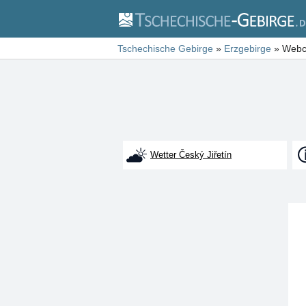
Tschechische Gebirge
»
Erzgebirge
»
Webca
Wetter Český Jiřetín