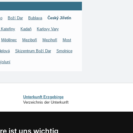
ko
Boží Dar
Bublava
Český Jiřetín
 Kateřiny
Kadaň
Karlovy Vary
Měděnec
Meziboří
Mezihoří
Most
delová
Skizentrum Boží Dar
Smolnice
ýsluní
Unterkunft Erzgebirge
Verzeichnis der Unterkunft
SCHLIESSEN
re ist uns wichtig