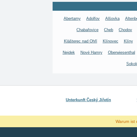
Abertamy
Adolfov
Alšovka
Altenb
Chabařovice
Cheb
Chodov
Klášterec nad Ohří
Klínovec
Klíny
Nejdek
Nové Hamry
Oberwiesenthal
Sokol
Unterkunft Český Jiřetín
Warum ist 