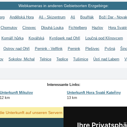
Webkameras in anderen Gebietsorten Erzgebirge:
erg
Andělská Hora
Aš - Skizentrum
Aš
Bouřňák
Boží Dar - Nova
Chomutov
Cínovec
Dlouhá Louka
Fichtelberg
Hazlov
Hora Svaté
Komáří hůrka
Kovářská
Kynšperk nad Ohří
Loučná pod Klínovcem
Ostrov nad Ohří
Pernink - Velflink
Pernink
Plešivec
Pyšná
Šin
ov
Sokolov, Michal
Telnice
Teplice
Tušimice
Ústí nad Labem
V
Interessante Links:
Unterkunft Mikulov
Unterkunft Hora Svaté Kateřiny
12 km
13 km
ANZEIGEN
die Unterkunft auf unseren Servern am billigsten?
Ihre Privatsphä