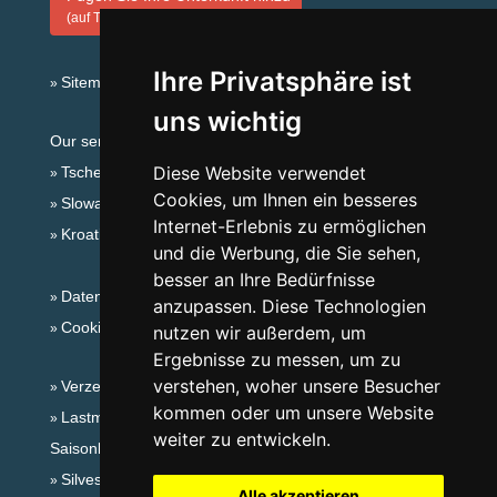
(auf Tschechisch)
Ihre Privatsphäre ist
Sitemap
uns wichtig
Our servers:
Diese Website verwendet
Tschechische Gebirge
Cookies, um Ihnen ein besseres
Slowakische Gebirge
Internet-Erlebnis zu ermöglichen
Kroatien
und die Werbung, die Sie sehen,
besser an Ihre Bedürfnisse
Datenschutz
anzupassen. Diese Technologien
Cookies
nutzen wir außerdem, um
Ergebnisse zu messen, um zu
verstehen, woher unsere Besucher
Verzeichnis der Unterkunft
kommen oder um unsere Website
Lastminute Erzgebirge
weiter zu entwickeln.
Saisonlinks:
Silvester Erzgebirge
Alle akzeptieren