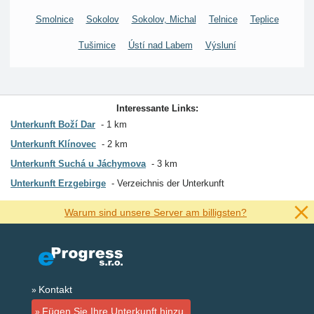
Smolnice
Sokolov
Sokolov, Michal
Telnice
Teplice
Tušimice
Ústí nad Labem
Výsluní
Interessante Links:
Unterkunft Boží Dar
1 km
Unterkunft Klínovec
2 km
Unterkunft Suchá u Jáchymova
3 km
Unterkunft Erzgebirge
Verzeichnis der Unterkunft
Warum sind unsere Server am billigsten?
Kontakt
Fügen Sie Ihre Unterkunft hinzu