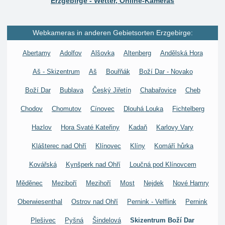
Erzgebirge - Wetter, Online-Kameras
Webkameras in anderen Gebietsorten Erzgebirge:
Abertamy
Adolfov
Alšovka
Altenberg
Andělská Hora
Aš - Skizentrum
Aš
Bouřňák
Boží Dar - Novako
Boží Dar
Bublava
Český Jiřetín
Chabařovice
Cheb
Chodov
Chomutov
Cínovec
Dlouhá Louka
Fichtelberg
Hazlov
Hora Svaté Kateřiny
Kadaň
Karlovy Vary
Klášterec nad Ohří
Klínovec
Klíny
Komáří hůrka
Kovářská
Kynšperk nad Ohří
Loučná pod Klínovcem
Měděnec
Meziboří
Mezihoří
Most
Nejdek
Nové Hamry
Oberwiesenthal
Ostrov nad Ohří
Pernink - Velflink
Pernink
Plešivec
Pyšná
Šindelová
Skizentrum Boží Dar