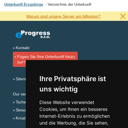
Unterkunft Erzgebirge
Verzeichnis der Unterkunft
Warum sind unsere Server am billigsten?
Kontakt
Fügen Sie Ihre Unterkunft hinzu
(auf Tschechisch)
Ihre Privatsphäre ist
Sitemap
uns wichtig
Our servers:
Diese Website verwendet
Tschechische Gebirge
Cookies, um Ihnen ein besseres
Slowakische Gebirge
Internet-Erlebnis zu ermöglichen
Kroatien
und die Werbung, die Sie sehen,