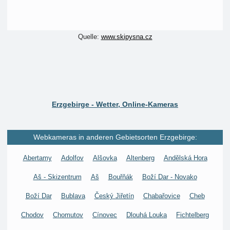
Quelle:
www.skipysna.cz
Erzgebirge - Wetter, Online-Kameras
Webkameras in anderen Gebietsorten Erzgebirge:
Abertamy
Adolfov
Alšovka
Altenberg
Andělská Hora
Aš - Skizentrum
Aš
Bouřňák
Boží Dar - Novako
Boží Dar
Bublava
Český Jiřetín
Chabařovice
Cheb
Chodov
Chomutov
Cínovec
Dlouhá Louka
Fichtelberg