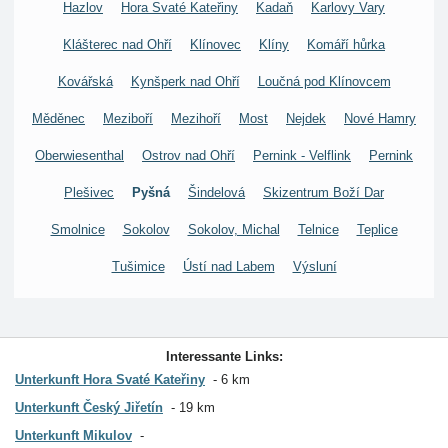
Hazlov
Hora Svaté Kateřiny
Kadaň
Karlovy Vary
Klášterec nad Ohří
Klínovec
Klíny
Komáří hůrka
Kovářská
Kynšperk nad Ohří
Loučná pod Klínovcem
Měděnec
Meziboří
Mezihoří
Most
Nejdek
Nové Hamry
Oberwiesenthal
Ostrov nad Ohří
Pernink - Velflink
Pernink
Plešivec
Pyšná
Šindelová
Skizentrum Boží Dar
Smolnice
Sokolov
Sokolov, Michal
Telnice
Teplice
Tušimice
Ústí nad Labem
Výsluní
Interessante Links:
Unterkunft Hora Svaté Kateřiny
6 km
Unterkunft Český Jiřetín
19 km
Unterkunft Mikulov