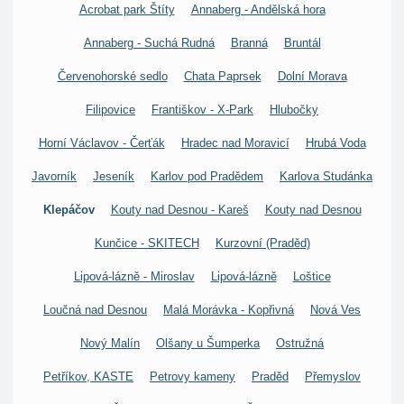
Acrobat park Štíty
Annaberg - Andělská hora
Annaberg - Suchá Rudná
Branná
Bruntál
Červenohorské sedlo
Chata Paprsek
Dolní Morava
Filipovice
Františkov - X-Park
Hlubočky
Horní Václavov - Čerťák
Hradec nad Moravicí
Hrubá Voda
Javorník
Jeseník
Karlov pod Pradědem
Karlova Studánka
Klepáčov
Kouty nad Desnou - Kareš
Kouty nad Desnou
Kunčice - SKITECH
Kurzovní (Praděd)
Lipová-lázně - Miroslav
Lipová-lázně
Loštice
Loučná nad Desnou
Malá Morávka - Kopřivná
Nová Ves
Nový Malín
Olšany u Šumperka
Ostružná
Petříkov, KASTE
Petrovy kameny
Praděd
Přemyslov