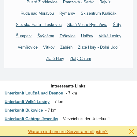
Pusté Žibřidovice
Ramzová - Šerák
Rejvíz
Ruda nad Moravou
Rýmařov
Skizentrum Kraličák
Slezská Harta - Leskovec
Stará Ves u Rýmařova
Štíty
Šumperk
Švýcárna
Tošovice
Uničov
Velké Losiny
Vernířovice
Vítkov
Zábřeh
Zlaté Hory - Dolní Údolí
Zlaté Hory
Zlatý Chlum
Interessante Links:
Unterkunft Loučná nad Desnou
7 km
Unterkunft Velké Losiny
7 km
Unterkunft Bukovice
7 km
Unterkunft Gebirge Jeseníky
Verzeichnis der Unterkunft
Warum sind unsere Server am billigsten?