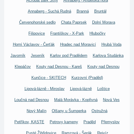
Acrobat park Štíty
Annaberg - Andělská hora
Annaberg - Suchá Rudná
Branná
Bruntál
Červenohorské sedlo
Chata Paprsek
Dolní Morava
Filipovice
Františkov - X-Park
Hlubočky
Horní Václavov - Čerťák
Hradec nad Moravicí
Hrubá Voda
Javorník
Jeseník
Karlov pod Pradědem
Karlova Studánka
Klepáčov
Kouty nad Desnou - Kareš
Kouty nad Desnou
Kunčice - SKITECH
Kurzovní (Praděd)
Lipová-lázně - Miroslav
Lipová-lázně
Loštice
Loučná nad Desnou
Malá Morávka - Kopřivná
Nová Ves
Nový Malín
Olšany u Šumperka
Ostružná
Petříkov, KASTE
Petrovy kameny
Praděd
Přemyslov
Pusté Žibřidovice
Ramzová - Šerák
Rejvíz