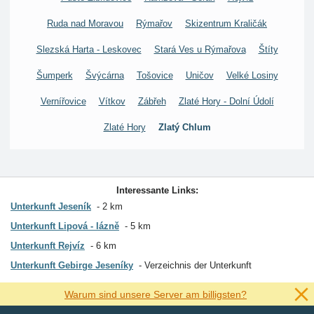
Ruda nad Moravou
Rýmařov
Skizentrum Kraličák
Slezská Harta - Leskovec
Stará Ves u Rýmařova
Štíty
Šumperk
Švýcárna
Tošovice
Uničov
Velké Losiny
Vernířovice
Vítkov
Zábřeh
Zlaté Hory - Dolní Údolí
Zlaté Hory
Zlatý Chlum
Interessante Links:
Unterkunft Jeseník
2 km
Unterkunft Lipová - lázně
5 km
Unterkunft Rejvíz
6 km
Unterkunft Gebirge Jeseníky
Verzeichnis der Unterkunft
Warum sind unsere Server am billigsten?