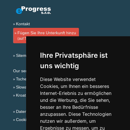
Kontakt
Fügen Sie Ihre Unterkunft hinzu
(auf Tschechisch)
Ihre Privatsphäre ist
Sitemap
uns wichtig
Our servers:
Diese Website verwendet
Tschechische Gebirge
Cookies, um Ihnen ein besseres
Slowakische Gebirge
Internet-Erlebnis zu ermöglichen
Kroatien
und die Werbung, die Sie sehen,
besser an Ihre Bedürfnisse
Datenschutz
anzupassen. Diese Technologien
Cookies
nutzen wir außerdem, um
Ergebnisse zu messen, um zu