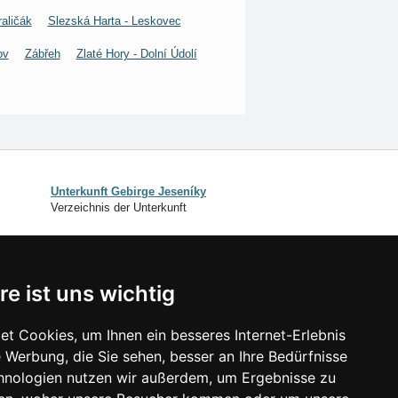
aličák
Slezská Harta - Leskovec
ov
Zábřeh
Zlaté Hory - Dolní Údolí
Unterkunft Gebirge Jeseníky
Verzeichnis der Unterkunft
SCHLIESSEN
re ist uns wichtig
Verzeichnis der Unterkunft
Lastminute Gebirge Jeseníky
t Cookies, um Ihnen ein besseres Internet-Erlebnis
 Werbung, die Sie sehen, besser an Ihre Bedürfnisse
isonlinks:
hnologien nutzen wir außerdem, um Ergebnisse zu
Silvester Gebirge Jeseníky