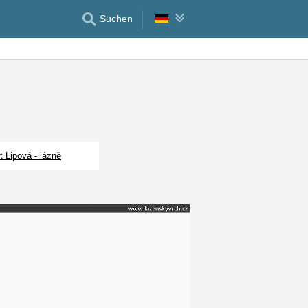
Suchen
t Lipová - lázně