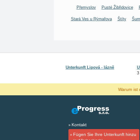
Přemyslov
Pusté Žibřidovice
Stará Ves u Rýmařova
Štíty
Šum
Unterkunft Lipová - lázně
U
3
Warum ist 
Kontakt
Fügen Sie Ihre Unterkunft hinzu