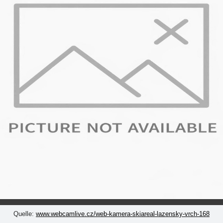
Quelle:
www.webcamlive.cz/web-kamera-skiareal-lazensky-vrch-168