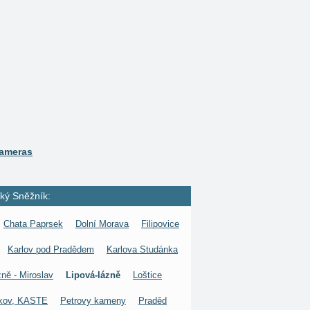
Kameras
ký Sněžník:
Chata Paprsek
Dolní Morava
Filipovice
Karlov pod Pradědem
Karlova Studánka
zně - Miroslav
Lipová-lázně
Loštice
íkov, KASTE
Petrovy kameny
Praděd