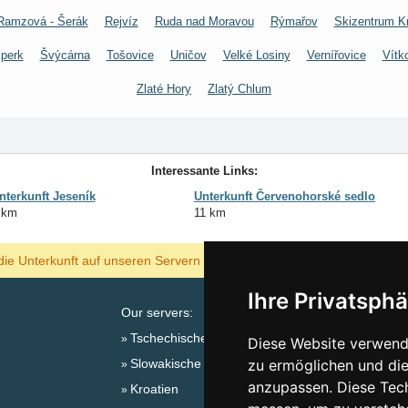
Ramzová - Šerák
Rejvíz
Ruda nad Moravou
Rýmařov
Skizentrum Kr
perk
Švýcárna
Tošovice
Uničov
Velké Losiny
Vernířovice
Vítk
Zlaté Hory
Zlatý Chlum
Interessante Links:
nterkunft Jeseník
Unterkunft Červenohorské sedlo
 km
11 km
ANZEIGEN
die Unterkunft auf unseren Servern am billigsten?
Ihre Privatsphä
Our servers:
Tschechische Gebirge
Diese Website verwende
Slowakische Gebirge
zu ermöglichen und die
Sa
anzupassen. Diese Tec
Kroatien