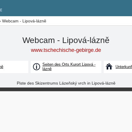
»
Webcam - Lipová-lázně
Webcam - Lipová-lázně
www.tschechische-gebirge.de
Seiten des Orts Kurort Lipová -
ně
Unterkunf
lázně
Piste des Skizentrums Lázeňský vrch in Lipová-lázně