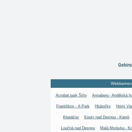
Gebirg
Webkameras
Acrobat park Štíty
Annaberg - Andělská h
Františkov - X-Park
Hlubočky
Horní Vá
Klepáčov
Kouty nad Desnou - Kareš
Loučná nad Desnou
Malá Morávka - Ko