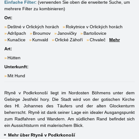
Einfache Filter:
(verwenden Sie oben die erweiterte Suche, um
mehrere Filter zu kombinieren)
Ort:
Deštné v Orlických horách
Rokytnice v Orlických horách
Adršpach
Broumov
Janovičky
Bartošovice
Kunačice
Kunvald
Orlické Záhoří
Chvaleč
Mehr
Art:
Hütten
Unterkunft:
Mit Hund
Rtyně v Podkrkonoší liegt im Nordosten Böhmens unter dem
Gebirge Jestřebí hory. Die Stadt wird von der gotischen Kirche
des Hl. Johannes des Täufers und der alten Glockenturm
beherrscht. Rtyně ist dank seiner Lage ein idealer Ausgangspunkt
zum Radfahren und Wandern. Am südlichen Rand befindet sich
ein Aussichtsturm mit malerischem Blick.
Mehr über Rtyně v Podkrkonoší