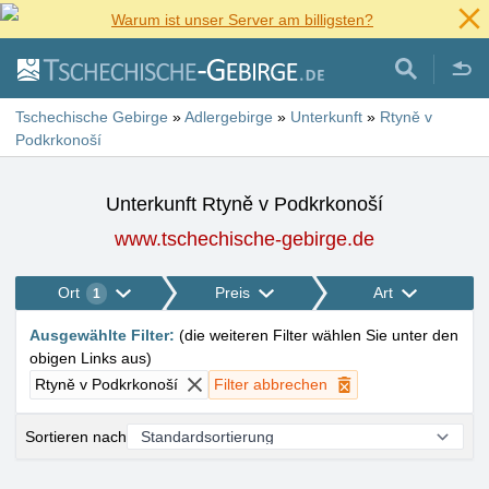
Warum ist unser Server am billigsten?
Tschechische Gebirge
»
Adlergebirge
»
Unterkunft
»
Rtyně v
Podkrkonoší
Unterkunft Rtyně v Podkrkonoší
www.tschechische-gebirge.de
Ort
Preis
Art
1
Ausgewählte Filter
:
(
die weiteren Filter wählen Sie unter den
obigen Links aus
)
Rtyně v Podkrkonoší
Filter abbrechen
Sortieren nach