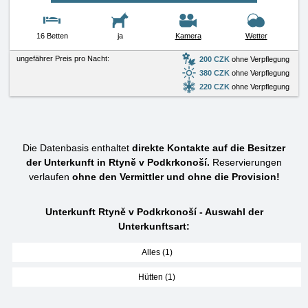
16 Betten
ja
Kamera
Wetter
ungefährer Preis pro Nacht:
200 CZK
ohne Verpflegung
380 CZK
ohne Verpflegung
220 CZK
ohne Verpflegung
Die Datenbasis enthaltet
direkte Kontakte auf die Besitzer
der Unterkunft in Rtyně v Podkrkonoší.
Reservierungen
verlaufen
ohne den Vermittler und ohne die Provision!
Unterkunft Rtyně v Podkrkonoší - Auswahl der
Unterkunftsart:
Alles (1)
Hütten (1)