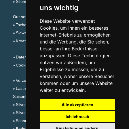
Sitemap
uns wichtig
Our servers:
Diese Website verwendet
Tschechische Gebirge
Cookies, um Ihnen ein besseres
Slowakische Gebirge
Internet-Erlebnis zu ermöglichen
Kroatien
und die Werbung, die Sie sehen,
besser an Ihre Bedürfnisse
anzupassen. Diese Technologien
Datenschutz
nutzen wir außerdem, um
Cookies
Ergebnisse zu messen, um zu
verstehen, woher unsere Besucher
Verzeichnis der Unterkunft
kommen oder um unsere Website
Lastminute Adlergebirge
weiter zu entwickeln.
Saisonlinks:
Silvester Adlergebirge
Alle akzeptieren
Silvester im Gebirge 2025/26
Ich lehne ab
Schneehöhen
Einstellungen ändern
Badeplätze