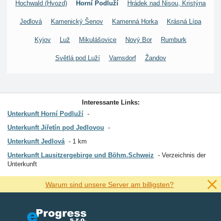
Hochwald (Hvozd)
Horní Podluží
Hrádek nad Nisou, Kristýna
Jedlová
Kamenický Šenov
Kamenná Horka
Krásná Lípa
Kyjov
Luž
Mikulášovice
Nový Bor
Rumburk
Světlá pod Luží
Varnsdorf
Žandov
Interessante Links:
Unterkunft Horní Podluží
Unterkunft Jiřetín pod Jedlovou
Unterkunft Jedlová
1 km
Unterkunft Lausitzergebirge und Böhm.Schweiz
Verzeichnis der
Unterkunft
Warum sind unsere Server am billigsten?