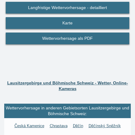
Langfristige Wettervorhersage - detailliert
Karte
Wettervorhersage als PDF
Lausitzergebirge und Böhmische Schweiz - Wetter, Online-
Kameras
Wettervorhersage in anderen Gebietsorten Lausitzergebirge und
Böhmische Schweiz:
Česká Kamenice
Chrastava
Děčín
Děčínský Sněžník