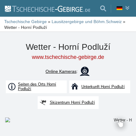
Tschechische Gebirge
»
Lausitzergebirge und Böhm.Schweiz
»
Wetter - Horní Podluží
Wetter - Horní Podluží
www.tschechische-gebirge.de
Online Kameras
:
Seiten des Orts Horní
Unterkunft Horní Podluží
Podluží
Skizentrum Horní Podluží