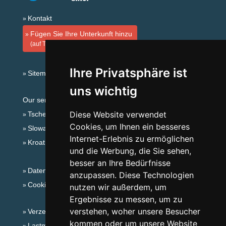
Kontakt
Fügen Sie Ihre Unterkunft hinzu
(auf Tschechisch)
Ihre Privatsphäre ist
Sitemap
uns wichtig
Our servers:
Diese Website verwendet
Tschechische Gebirge
Cookies, um Ihnen ein besseres
Slowakische Gebirge
Internet-Erlebnis zu ermöglichen
Kroatien
und die Werbung, die Sie sehen,
besser an Ihre Bedürfnisse
Datenschutz
anzupassen. Diese Technologien
Cookies
nutzen wir außerdem, um
Ergebnisse zu messen, um zu
verstehen, woher unsere Besucher
Verzeichnis der Unterkunft
kommen oder um unsere Website
Lastminute Lausitzergebirge und Böhm.Schweiz