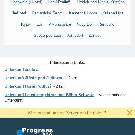
Hochwald (Hvozd)
Horní Podluží
Hrádek nad Nisou, Kristýna
Jedlová
Kamenický Šenov
Kamenná Horka
Krásná Lípa
Kyjov
Luž
Mikulášovice
Nový Bor
Rumburk
Světlá pod Luží
Varnsdorf
Žandov
Interessante Links:
Unterkunft Jedlová
Unterkunft Jiřetín pod Jedlovou
2 km
Unterkunft Horní Podluží
2 km
Unterkunft Lausitzergebirge und Böhm.Schweiz
Verzeichnis der
Unterkunft
Warum sind unsere Server am billigsten?