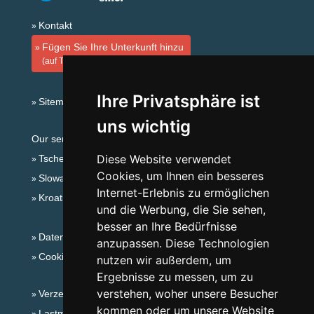
Kontakt
Fügen Sie Ihre Unterkunft hinzu
(auf Tschechisch)
Ihre Privatsphäre ist
Sitemap
uns wichtig
Our servers:
Diese Website verwendet
Tschechische Gebirge
Cookies, um Ihnen ein besseres
Slowakische Gebirge
Internet-Erlebnis zu ermöglichen
Kroatien
und die Werbung, die Sie sehen,
besser an Ihre Bedürfnisse
Datenschutz
anzupassen. Diese Technologien
Cookies
nutzen wir außerdem, um
Ergebnisse zu messen, um zu
verstehen, woher unsere Besucher
Verzeichnis der Unterkunft
kommen oder um unsere Website
Lastminute Lausitzergebirge und Böhm.Schweiz