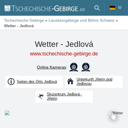
Tschechische Gebirge
»
Lausitzergebirge und Böhm.Schweiz
»
Wetter - Jedlová
Wetter - Jedlová
www.tschechische-gebirge.de
Online Kameras
:
Unterkunft Jiřetín pod
Seiten des Orts Jedlová
Jedlovou
Skizentrum Jedlová -
Jiřetín