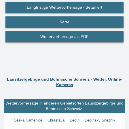
Langfristige Wettervorhersage - detailliert
Karte
Wettervorhersage als PDF
Lausitzergebirge und Böhmische Schweiz - Wetter, Online-
Kameras
Wettervorhersage in anderen Gebietsorten Lausitzergebirge und
Böhmische Schweiz:
Česká Kamenice
Chrastava
Děčín
Děčínský Sněžník