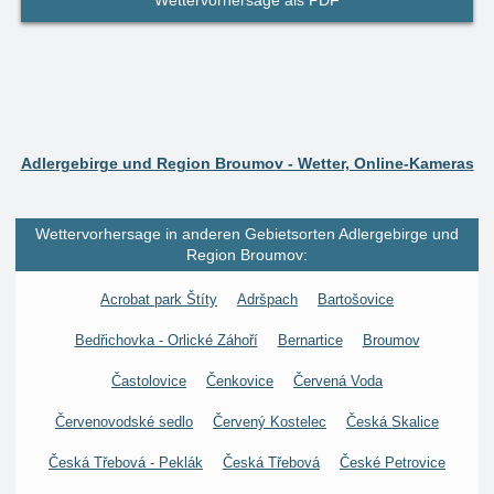
Wettervorhersage als PDF
Adlergebirge und Region Broumov - Wetter, Online-Kameras
Wettervorhersage in anderen Gebietsorten Adlergebirge und
Region Broumov:
Acrobat park Štíty
Adršpach
Bartošovice
Bedřichovka - Orlické Záhoří
Bernartice
Broumov
Častolovice
Čenkovice
Červená Voda
Červenovodské sedlo
Červený Kostelec
Česká Skalice
Česká Třebová - Peklák
Česká Třebová
České Petrovice