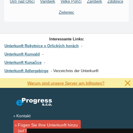
Ústí nad Orlicí
Vamberk
Velké Poříčí
Žamberk
Zdobnice
Zieleniec
Interessante Links:
Unterkunft Rokytnice v Orlických horách
Unterkunft Kunvald
Unterkunft Kunačice
Unterkunft Adlergebirge
Verzeichnis der Unterkunft
Warum sind unsere Server am billigsten?
Kontakt
Fügen Sie Ihre Unterkunft hinzu
(auf Tschechisch)