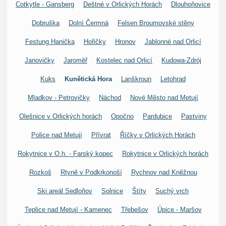
Cotkytle - Gansberg
Deštné v Orlických Horách
Dlouhoňovice
Dobruška
Dolní Čermná
Felsen Broumovské stěny
Festung Hanička
Hořičky
Hronov
Jablonné nad Orlicí
Janovičky
Jaroměř
Kostelec nad Orlicí
Kudowa-Zdrój
Kuks
Kunětická Hora
Lanškroun
Letohrad
Mladkov - Petrovičky
Náchod
Nové Město nad Metují
Olešnice v Orlických horách
Opočno
Pardubice
Pastviny
Police nad Metují
Přívrat
Říčky v Orlických Horách
Rokytnice v O.h. - Farský kopec
Rokytnice v Orlických horách
Rozkoš
Rtyně v Podkrkonoší
Rychnov nad Kněžnou
Ski areál Sedloňov
Solnice
Štíty
Suchý vrch
Teplice nad Metují - Kamenec
Třebešov
Úpice - Maršov