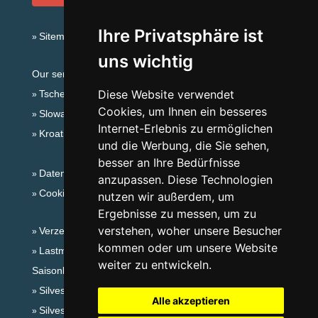
Ihre Privatsphäre ist
Sitemap
uns wichtig
Our servers:
Diese Website verwendet
Tschechische Gebirge
Cookies, um Ihnen ein besseres
Slowakische Gebirge
Internet-Erlebnis zu ermöglichen
Kroatien
und die Werbung, die Sie sehen,
besser an Ihre Bedürfnisse
Datenschutz
anzupassen. Diese Technologien
Cookies
nutzen wir außerdem, um
Ergebnisse zu messen, um zu
verstehen, woher unsere Besucher
Verzeichnis der Unterkunft
kommen oder um unsere Website
Lastminute Adlergebirge
weiter zu entwickeln.
Saisonlinks:
Silvester Adlergebirge
Alle akzeptieren
Silvester im Gebirge 2025/26